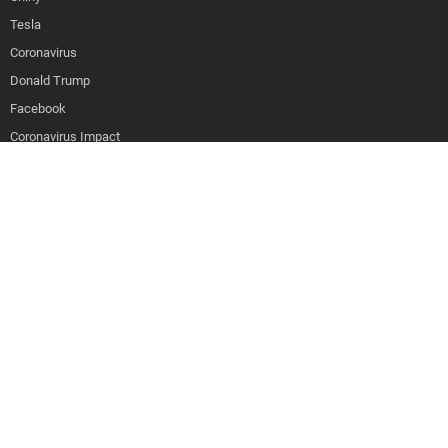
Tesla
Coronavirus
Donald Trump
Facebook
Strona korzysta z plików cookies w celu realizacji usług i zgodnie z
Coronavirus Impact
Polityką Plików Cookies. Możesz określić warunki przechowywania lub
dostępu do plików cookies w Twojej przeglądarce.
APLIKACJE
iOS
SPOŁECZNOŚĆ
Facebook
Twitter
Youtube
Linkedin
Rss