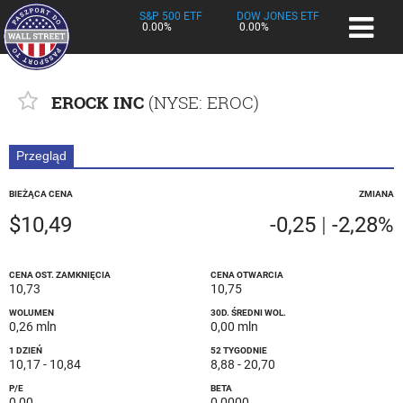
S&P 500 ETF
DOW JONES ETF
0.00%
0.00%
EROCK INC
(
NYSE
: EROC)
Przegląd
BIEŻĄCA CENA
ZMIANA
$10,49
-0,25
|
-2,28%
CENA OST. ZAMKNIĘCIA
CENA OTWARCIA
10,73
10,75
WOLUMEN
30D. ŚREDNI WOL.
0,26 mln
0,00 mln
1 DZIEŃ
52 TYGODNIE
10,17
-
10,84
8,88
-
20,70
P/E
BETA
0,00
0,0000