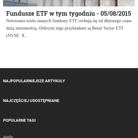
Fundusze ETF w tym tygodniu - 05/08/2015
Notowania wielu znanych funduszy ETF cechują się od dłuższego czasu
dużą zmiennością. Dobrymi tego przykładami są Retail Sector ETF
(NYSE: X...
NAJPOPULARNIEJSZE ARTYKUŁY
NAJCZĘŚCIEJ UDOSTĘPNIANE
POPULARNE TAGI
Apple