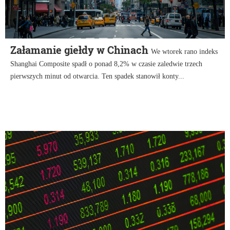
Załamanie giełdy w Chinach
We wtorek rano indeks
Shanghai Composite spadł o ponad 8,2% w czasie zaledwie trzech
pierwszych minut od otwarcia. Ten spadek stanowił konty...