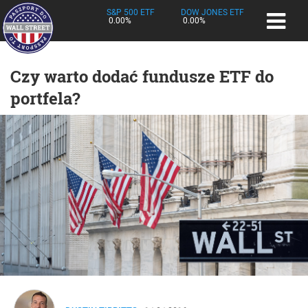
S&P 500 ETF
DOW JONES ETF
0.00%
0.00%
Czy warto dodać fundusze ETF do
portfela?