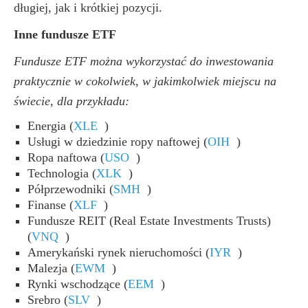
długiej, jak i krótkiej pozycji.
Inne fundusze ETF
Fundusze ETF można wykorzystać do inwestowania
praktycznie w cokolwiek, w jakimkolwiek miejscu na
świecie, dla przykładu:
Energia
(
XLE
)
Usługi w dziedzinie ropy naftowej
(
OIH
)
Ropa naftowa
(
USO
)
Technologia
(
XLK
)
Półprzewodniki
(
SMH
)
Finanse
(
XLF
)
Fundusze REIT (Real Estate Investments Trusts)
(
VNQ
)
Amerykański rynek nieruchomości
(
IYR
)
Malezja
(
EWM
)
Rynki wschodzące
(
EEM
)
Srebro
(
SLV
)