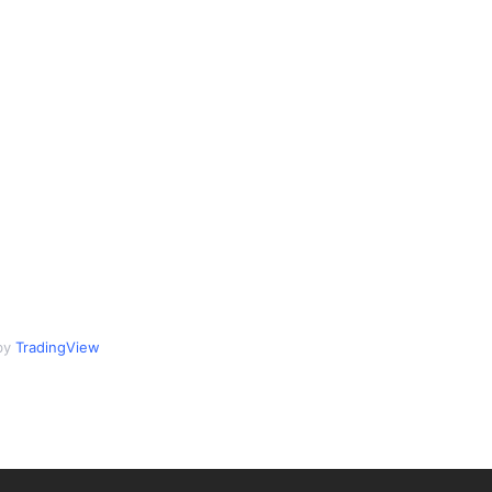
by
TradingView