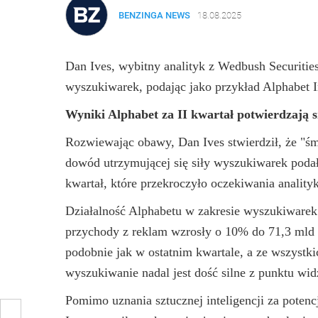
BENZINGA NEWS
18.08.2025
Dan Ives, wybitny analityk z Wedbush Securiti
wyszukiwarek, podając jako przykład Alphabet 
Wyniki Alphabet za II kwartał potwierdzają 
Rozwiewając obawy, Dan Ives stwierdził, że "ś
dowód utrzymującej się siły wyszukiwarek podał
kwartał, które przekroczyło oczekiwania anality
Działalność Alphabetu w zakresie wyszukiwarek
przychody z reklam wzrosły o 10% do 71,3 mld 
podobnie jak w ostatnim kwartale, a ze wszystk
wyszukiwanie nadal jest dość silne z punktu wi
Pomimo uznania sztucznej inteligencji za poten