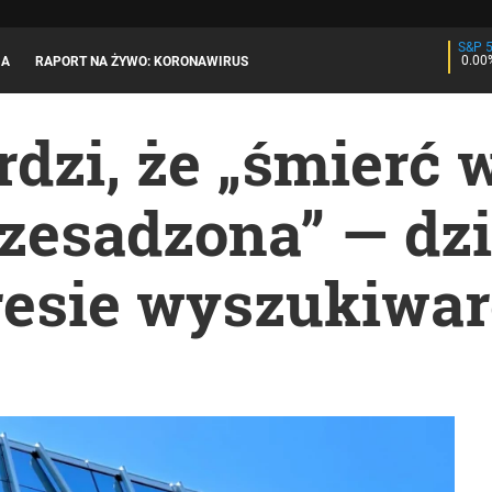
S&P 
0.00
JA
RAPORT NA ŻYWO: KORONAWIRUS
rdzi, że „śmierć
zesadzona” — dzi
resie wyszukiwar