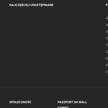
NAJCZĘŚCIEJ UDOSTĘPNIANE
P
A
A
U
C
T
C
D
F
C
SPOŁECZNOŚĆ
PASZPORT DO WALL
STREET