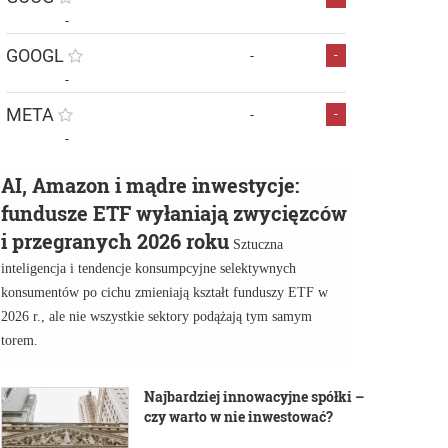
-
GOOGL
-
-
-
META
-
-
-
AI, Amazon i mądre inwestycje:
fundusze ETF wyłaniają zwycięzców
i przegranych 2026 roku
Sztuczna
inteligencja i tendencje konsumpcyjne selektywnych
konsumentów po cichu zmieniają kształt funduszy ETF w
2026 r., ale nie wszystkie sektory podążają tym samym
torem.
Najbardziej innowacyjne spółki –
czy warto w nie inwestować?