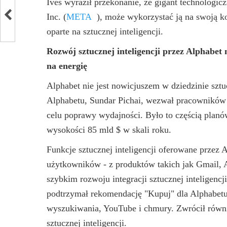
Ives wyraził przekonanie, że gigant technologic
Inc.
(
META
)
, może wykorzystać ją na swoją k
oparte na sztucznej inteligencji.
Rozwój sztucznej inteligencji przez Alphabe
na energię
Alphabet nie jest nowicjuszem w dziedzinie sztuc
Alphabetu, Sundar Pichai, wezwał pracowników d
celu poprawy wydajności. Było to częścią plan
wysokości 85 mld $ w skali roku.
Funkcje sztucznej inteligencji oferowane przez
użytkowników - z produktów takich jak Gmail, A
szybkim rozwoju integracji sztucznej inteligenc
podtrzymał rekomendację "Kupuj" dla Alphabetu
wyszukiwania, YouTube i chmury. Zwrócił równi
sztucznej inteligencji.