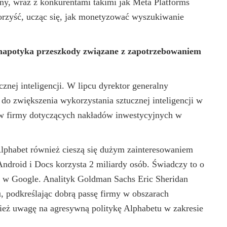
zny, wraz z konkurentami takimi jak Meta Platforms
orzyść, ucząc się, jak monetyzować wyszukiwanie
t napotyka przeszkody związane z zapotrzebowaniem
znej inteligencji. W lipcu dyrektor generalny
o zwiększenia wykorzystania sztucznej inteligencji w
ów firmy dotyczących nakładów inwestycyjnych w
 Alphabet również cieszą się dużym zainteresowaniem
ndroid i Docs korzysta 2 miliardy osób. Świadczy to o
ji w Google. Analityk Goldman Sachs Eric Sheridan
, podkreślając dobrą passę firmy w obszarach
eż uwagę na agresywną politykę Alphabetu w zakresie