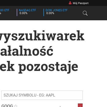
Mój Paszport
500 ETF
NASDAQ ETF
DOW JONES ETF
%
0.00%
0.00%
 wyszukiwarek
ałalność
ek pozostaje
GOOG
-
-