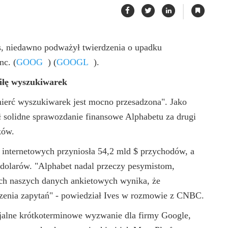
|
es, niedawno podważył twierdzenia o upadku
Inc.
(
GOOG
)
(
GOOGL
)
.
siłę wyszukiwarek
mierć wyszukiwarek jest mocno przesadzona". Jako
 solidne sprawozdanie finansowe Alphabetu za drugi
ków.
 internetowych przyniosła 54,2 mld $ przychodów, a
dolarów. "Alphabet nadal przeczy pesymistom,
ich naszych danych ankietowych wynika, że
dzenia zapytań" - powiedział Ives w rozmowie z CNBC.
cjalne krótkoterminowe wyzwanie dla firmy Google,