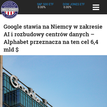
S&P 500 ETF
DOW JONES ETF
0.00%
0.00%
Google stawia na Niemcy w zakresie
AI i rozbudowy centrów danych –
Alphabet przeznacza na ten cel 6,4
mld $