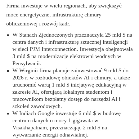
Firma inwestuje w wielu regionach, aby zwiększyć
moce energetyczne, infrastrukturę chmury
obliczeniowej i rozwój kadr.
W Stanach Zjednoczonych przeznaczyła 25 mld $ na
centra danych i infrastrukturę sztucznej inteligencji
w sieci PJM Interconnection. Inwestycja obejmowała
3 mld $ na modernizację elektrowni wodnych w
Pensylwanii.
W Wirginii firma planuje zainwestować 9 mld $ do
2026 r. w rozbudowę obiektów AI i chmury, a także
uruchomić wartą 1 mld $ inicjatywę edukacyjną w
zakresie AI, oferującą lokalnym studentom i
pracownikom bezpłatny dostęp do narzędzi AI i
szkoleń zawodowych.
W Indiach Google inwestuje 6 mld $ w budowę
centrum danych o mocy 1 gigawata w
Visakhapatnam, przeznaczając 2 mld $ na
wytwarzanie energii odnawialnej.