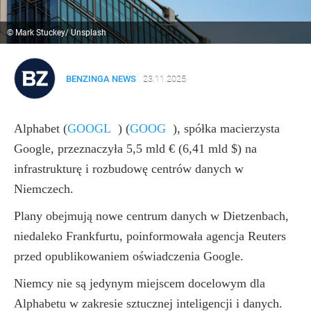
© Mark Stuckey/ Unsplash
BENZINGA NEWS
23.11.2025
Alphabet
(
GOOGL
)
(
GOOG
)
, spółka macierzysta
Google, przeznaczyła 5,5 mld € (6,41 mld $) na
infrastrukturę i rozbudowę centrów danych w
Niemczech.
Plany obejmują nowe centrum danych w Dietzenbach,
niedaleko Frankfurtu, poinformowała agencja Reuters
przed opublikowaniem oświadczenia Google.
Niemcy nie są jedynym miejscem docelowym dla
Alphabetu w zakresie sztucznej inteligencji i danych.