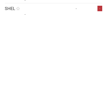
-
SHEL
-
-
-