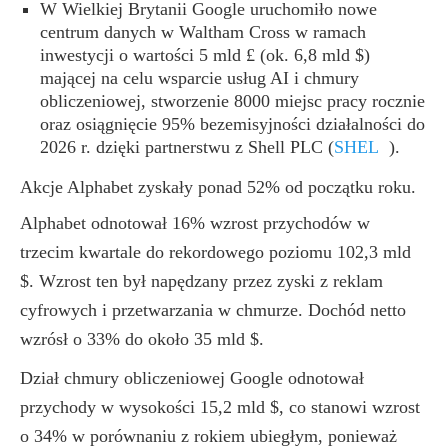
W Wielkiej Brytanii Google uruchomiło nowe
centrum danych w Waltham Cross w ramach
inwestycji o wartości 5 mld £ (ok. 6,8 mld $)
mającej na celu wsparcie usług AI i chmury
obliczeniowej, stworzenie 8000 miejsc pracy rocznie
oraz osiągnięcie 95% bezemisyjności działalności do
2026 r. dzięki partnerstwu z Shell PLC
(
SHEL
)
.
Akcje Alphabet zyskały ponad 52% od początku roku.
Alphabet odnotował 16% wzrost przychodów w
trzecim kwartale do rekordowego poziomu 102,3 mld
$. Wzrost ten był napędzany przez zyski z reklam
cyfrowych i przetwarzania w chmurze. Dochód netto
wzrósł o 33% do około 35 mld $.
Dział chmury obliczeniowej Google odnotował
przychody w wysokości 15,2 mld $, co stanowi wzrost
o 34% w porównaniu z rokiem ubiegłym, ponieważ