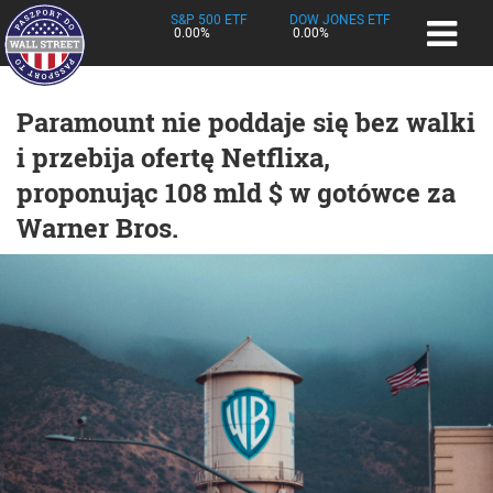
S&P 500 ETF
DOW JONES ETF
0.00%
0.00%
Paramount nie poddaje się bez walki
i przebija ofertę Netflixa,
proponując 108 mld $ w gotówce za
Warner Bros.