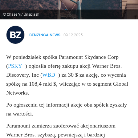
© Chase Yi/ Unsplash
BENZINGA NEWS
09.12.2025
W poniedziałek spółka Paramount Skydance Corp
(
PSKY
)
ogłosiła ofertę zakupu akcji Warner Bros.
Discovery, Inc
(
WBD
)
za 30 $ za akcję, co wycenia
spółkę na 108,4 mld $, wliczając w to segment Global
Networks.
Po ogłoszeniu tej informacji akcje obu spółek zyskały
na wartości.
Paramount zamierza zaoferować akcjonariuszom
Warner Bros. szybszą, pewniejszą i bardziej