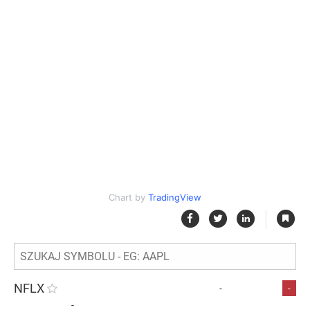
Chart by
TradingView
|
NFLX
-
-
-