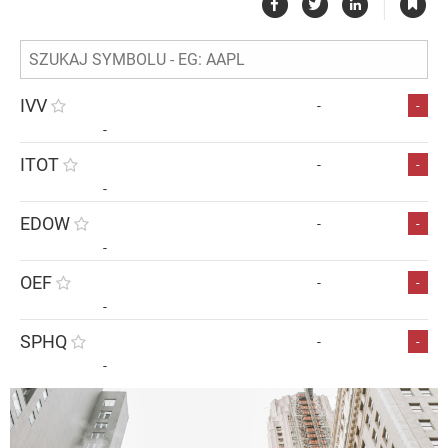
|
IVV
-
-
-
ITOT
-
-
-
EDOW
-
-
-
OEF
-
-
-
SPHQ
-
-
-