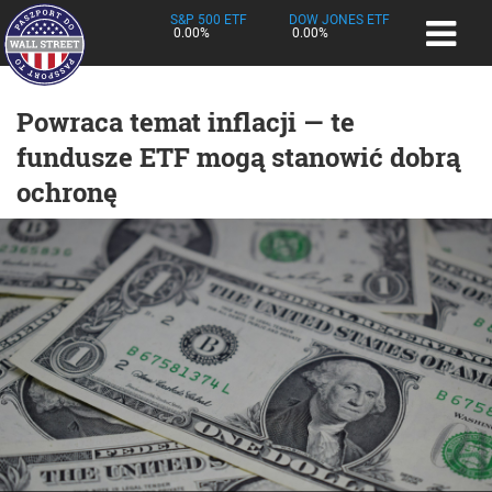
S&P 500 ETF
DOW JONES ETF
0.00%
0.00%
Powraca temat inflacji — te
fundusze ETF mogą stanowić dobrą
ochronę