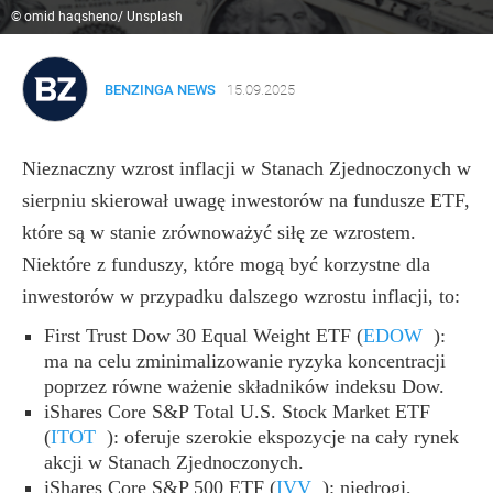
© omid haqsheno/ Unsplash
BENZINGA NEWS
15.09.2025
Nieznaczny wzrost inflacji w Stanach Zjednoczonych w
sierpniu skierował uwagę inwestorów na fundusze ETF,
które są w stanie zrównoważyć siłę ze wzrostem.
Niektóre z funduszy, które mogą być korzystne dla
inwestorów w przypadku dalszego wzrostu inflacji, to:
First Trust Dow 30 Equal Weight ETF
(
EDOW
)
:
ma na celu zminimalizowanie ryzyka koncentracji
poprzez równe ważenie składników indeksu Dow.
iShares Core S&P Total U.S. Stock Market ETF
(
ITOT
)
: oferuje szerokie ekspozycje na cały rynek
akcji w Stanach Zjednoczonych.
iShares Core S&P 500 ETF
(
IVV
)
: niedrogi,