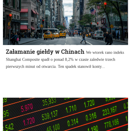
Załamanie giełdy w Chinach
We wtorek rano indeks
Shanghai Composite spadł o ponad 8,2% w czasie zaledwie trzech
pierwszych minut od otwarcia. Ten spadek stanowił konty...