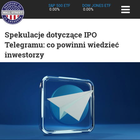
S&P 500 ETF
DOW JONES ETF
0.00%
0.00%
Spekulacje dotyczące IPO
Telegramu: co powinni wiedzieć
inwestorzy