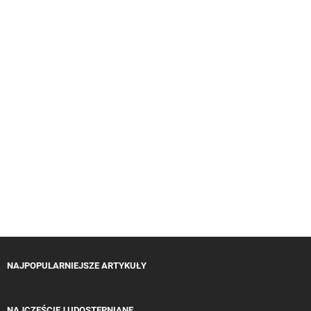
NAJPOPULARNIEJSZE ARTYKUŁY
NAJCZĘŚCIEJ UDOSTĘPNIANE