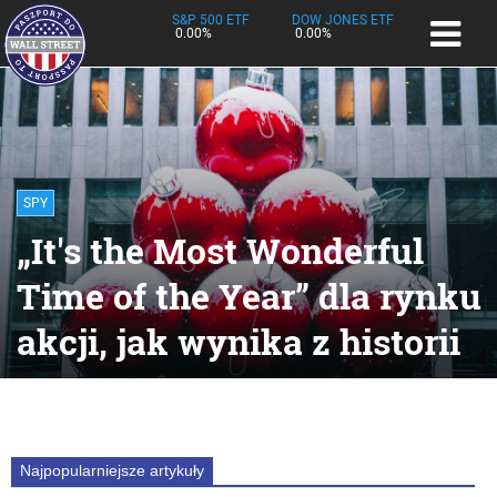
S&P 500 ETF
DOW JONES ETF
0.00%
0.00%
SPY
„It's the Most Wonderful
Time of the Year” dla rynku
akcji, jak wynika z historii
Najpopularniejsze artykuły