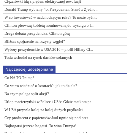
Ciężarówki idą z prądem elektrycznej rewolucji
Donald Trump wybrany 45. Prezydentem Stanów Zjedno...
W co inwestować w nadchodzącym roku? To może być r...
Clinton pierwszą kobietą nominowaną do wyścigu o f...
Druga debata prezydencka: Clinton górą
Bliższe spojrzenie na „czysty węgiel”
Wybory prezydenckie w USA 2016 – profil Hillary Cl...
Tesla wchodzi na rynek dachów solarnych
Najczęściej udostępniane
Co NA TO Trump?
Co warto wiedzieć o 'szortach' i jak to działa?
Na czym polega split akcji?
Urlop macierzyński w Polsce i USA: Gdzie matkom pr...
W USA przyszła kolej na kolej dużych prędkości
Czy producent e-papierosów Juul ugnie się pod pres...
Najbogatsi jeszcze bogatsi. To wina Trumpa!