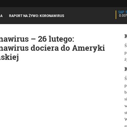
S&P 
0.00
JA
RAPORT NA ŻYWO: KORONAWIRUS
K
awirus – 26 lutego:
nawirus dociera do Ameryki
Ś
p
skiej
ż
K
Ś
p
b
s
w
s
W
m