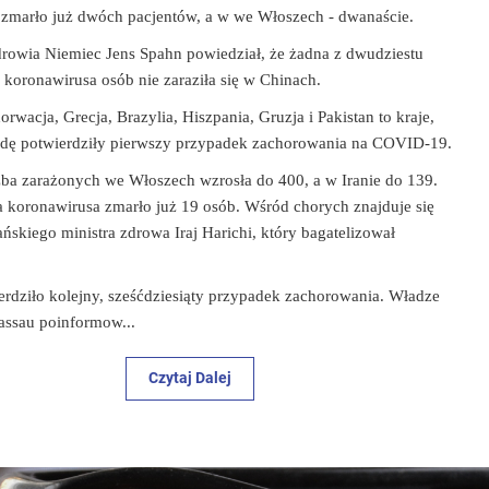
 zmarło już dwóch pacjentów, a w we Włoszech - dwanaście.
drowia Niemiec Jens Spahn powiedział, że żadna z dwudziestu
 koronawirusa osób nie zaraziła się w Chinach.
orwacja, Grecja, Brazylia, Hiszpania, Gruzja i Pakistan to kraje,
odę potwierdziły pierwszy przypadek zachorowania na COVID-19.
zba zarażonych we Włoszech wzrosła do 400, a w Iranie do 139.
a koronawirusa zmarło już 19 osób. Wśród chorych znajduje się
ańskiego ministra zdrowa Iraj Harichi, który bagatelizował
rdziło kolejny, sześćdziesiąty przypadek zachorowania. Władze
assau poinformow...
Czytaj Dalej