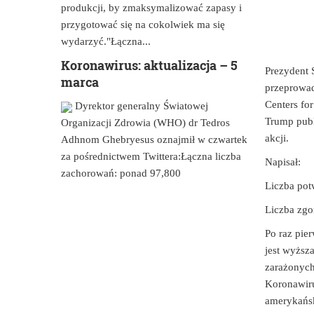
produkcji, by zmaksymalizować zapasy i
przygotować się na cokolwiek ma się
wydarzyć."Łączna...
Koronawirus: aktualizacja – 5
Prezydent 
marca
przeprowad
Centers fo
Dyrektor generalny Światowej
Trump publ
Organizacji Zdrowia (WHO) dr Tedros
akcji.
Adhnom Ghebryesus oznajmił w czwartek
za pośrednictwem Twittera:Łączna liczba
Napisał:
zachorowań: ponad 97,800
Liczba pot
Liczba zgo
Po raz pi
jest wyższ
zarażonych
Koronawiru
amerykańsk