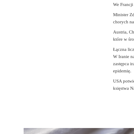
We Francji
Minister Z
chorych na
Austria, Ch
które w śr
Łączna lic
W Iranie n
zastępca ir
epidemię.
USA potwie
księstwa N