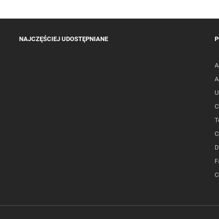
NAJCZĘŚCIEJ UDOSTĘPNIANE
P
A
A
U
C
T
C
D
F
C