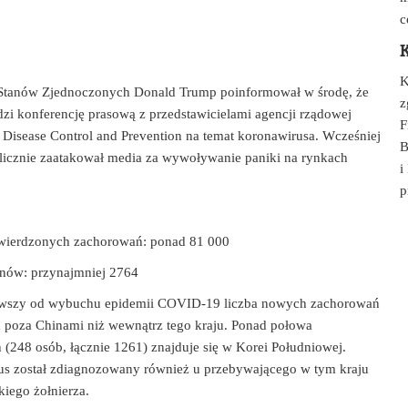
c
K
K
Stanów Zjednoczonych Donald Trump poinformował w środę, że
z
zi konferencję prasową z przedstawicielami agencji rządowej
F
r Disease Control and Prevention na temat koronawirusa. Wcześniej
B
icznie zaatakował media za wywoływanie paniki na rynkach
i
p
wierdzonych zachorowań: ponad 81 000
nów: przynajmniej 2764
erwszy od wybuchu epidemii COVID-19 liczba nowych zachorowań
a poza Chinami niż wewnątrz tego kraju. Ponad połowa
 (248 osób, łącznie 1261) znajduje się w Korei Południowej.
s został zdiagnozowany również u przebywającego w tym kraju
iego żołnierza.