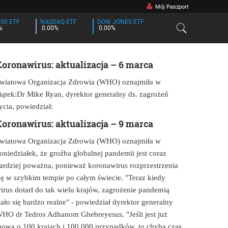
Mój Paszport
500 ETF
NASDAQ ETF
DOW JONES ETF
%
0.00%
0.00%
oronawirus: aktualizacja – 6 marca
wiatowa Organizacja Zdrowia (WHO) oznajmiła w
iątek:Dr Mike Ryan, dyrektor generalny ds. zagrożeń
ycia, powiedział:
oronawirus: aktualizacja – 9 marca
wiatowa Organizacja Zdrowia (WHO) oznajmiła w
oniedziałek, że groźba globalnej pandemii jest coraz
ardziej poważna, ponieważ koronawirus rozprzestrzenia
ię w szybkim tempie po całym świecie. "Teraz kiedy
irus dotarł do tak wielu krajów, zagrożenie pandemią
tało się bardzo realne" - powiedział dyrektor generalny
HO dr Tedros Adhanom Ghebreyesus. "Jeśli jest już
owa o 100 krajach i 100 000 przypadków, to chyba czas