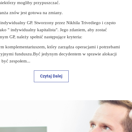
niektórzy mogliby przypuszczać.
anża znów jest gotowa na zmiany.
ę indywidualny GP. Stworzony przez Nikhila Trivediego i często
jako " indywidualny kapitalista". Jego zdaniem, aby zostać
nym GP, należy spełnić następujące kryteria:
m komplementariuszem, który zarządza operacjami i potrzebami
cyjnymi funduszu.Być jedynym decydentem w sprawie alokacji
j. być zespołem...
Czytaj Dalej