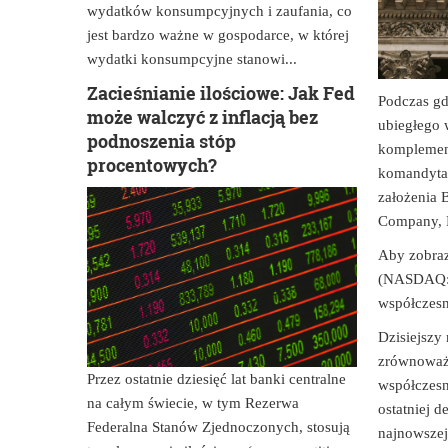
wydatków konsumpcyjnych i zaufania, co
jest bardzo ważne w gospodarce, w której
wydatki konsumpcyjne stanowi...
Zacieśnianie ilościowe: Jak Fed
Podczas gd
może walczyć z inflacją bez
ubiegłego w
podnoszenia stóp
komplement
procentowych?
komandytari
założenia 
Company, E
Aby zobraz
(NASDAQ: 
współczesn
Dzisiejszy
zrównoważo
Przez ostatnie dziesięć lat banki centralne
współczesn
na całym świecie, w tym Rezerwa
ostatniej 
Federalna Stanów Zjednoczonych, stosują
najnowszej 