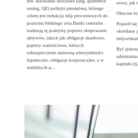
tzw. luzowanie ilościowe (ang. quantitive
nowy, jak 
easing, QE) polityki pieniężnej, którego
Obecnie br
celem jest redukcja stóp procentowych do
poziomu bliskiego zera.Banki centralne
Pojawił si
realizują tę praktykę poprzez skupowanie
określany 
aktywów, takich jak obligacje skarbowe,
indywidual
papiery wartościowe, których
Być jedyny
zabezpieczenie stanowią wierzytelności
administra
hipoteczne, obligacje korporacyjne, a w
kapitału (t
niektórych p...