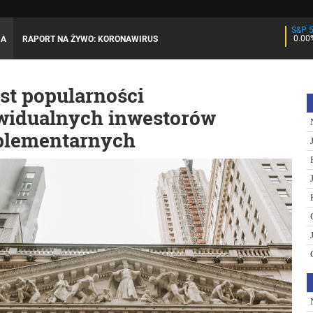
S&P 
0.00
JA
RAPORT NA ŻYWO: KORONAWIRUS
st popularności
widualnych inwestorów
lementarnych