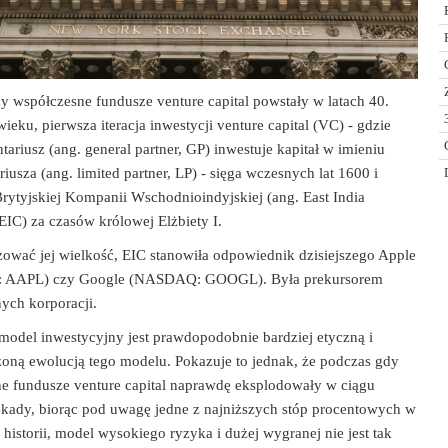
y współczesne fundusze venture capital powstały w latach 40.
ieku, pierwsza iteracja inwestycji venture capital (VC) - gdzie
ariusz (ang. general partner, GP) inwestuje kapitał w imieniu
usza (ang. limited partner, LP) - sięga wczesnych lat 1600 i
Brytyjskiej Kompanii Wschodnioindyjskiej (ang. East India
IC) za czasów królowej Elżbiety I.
ować jej wielkość, EIC stanowiła odpowiednik dzisiejszego Apple
AAPL) czy Google (NASDAQ: GOOGL). Była prekursorem
ych korporacji.
 model inwestycyjny jest prawdopodobnie bardziej etyczną i
ną ewolucją tego modelu. Pokazuje to jednak, że podczas gdy
e fundusze venture capital naprawdę eksplodowały w ciągu
dekady, biorąc pod uwagę jedne z najniższych stóp procentowych w
historii, model wysokiego ryzyka i dużej wygranej nie jest tak