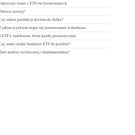
Faktyczny zwrot z ETF-ów lewarowanych
Patrzcie szerzej!
Czy sektor produkcji dociera do dołka?
Z jakim ryzykiem wiąże się inwesrowanie w fundusze...
3 ETF-y indeksowe, które każdy powinien znać
Czy warto dodać fundusze ETF do portfela?
Duet analizy technicznej i fundamentalnej?