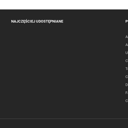
NAJCZĘŚCIEJ UDOSTĘPNIANE
P
A
A
U
C
T
C
D
F
C