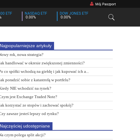
Mój Paszport
500 ETF
NASDAQ ETF
DOW JONES ETF
%
0.00%
0.00%
Najpopularniejsze artykuły
Nowy rok, nowa strategia?
Jak handlować w okresie zwiększonej zmienności?
Po co spółki wchodzą na giełdę i jak kupować ich a...
Jak poradzić sobie z katastrofą w portfelu?
Kiedy NIE wchodzić na rynek?
Czym jest Exchange Traded Note?
Jak korzystać ze stopów i zachować spokój?
Czy zawsze jesteś lepszy od rynku?
Najczęściej udostępniane
Na czym polega split akcji?