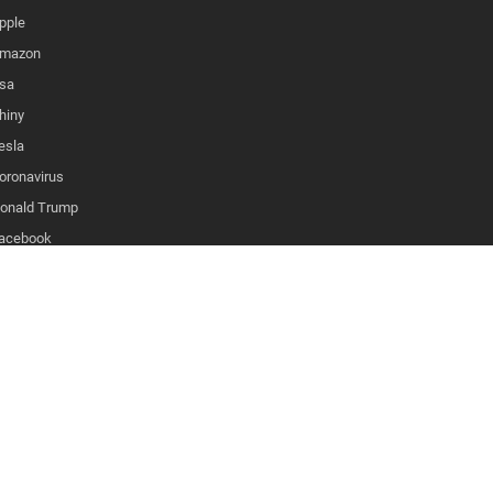
pple
mazon
sa
hiny
esla
oronavirus
onald Trump
lików cookies w Twojej przeglądarce.
acebook
oronavirus Impact
ZAREJESTRUJ SIĘ