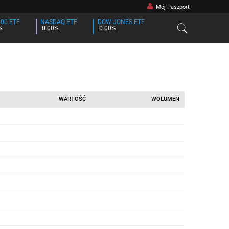
Mój Paszport
500 ETF
NASDAQ ETF
DOW JONES ETF
%
0.00%
0.00%
WARTOŚĆ
WOLUMEN