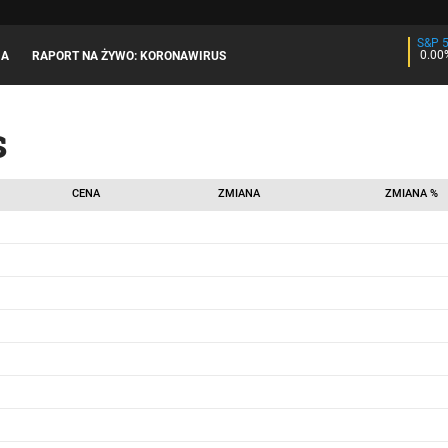
S&P 
0.00
JA
RAPORT NA ŻYWO: KORONAWIRUS
s
CENA
ZMIANA
ZMIANA %