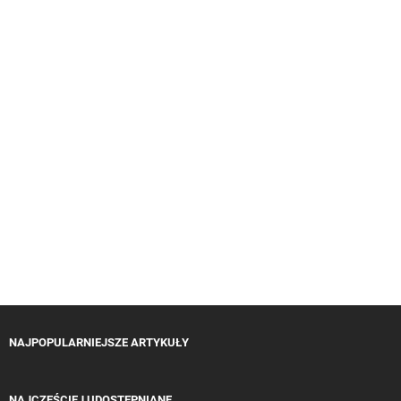
NAJPOPULARNIEJSZE ARTYKUŁY
NAJCZĘŚCIEJ UDOSTĘPNIANE