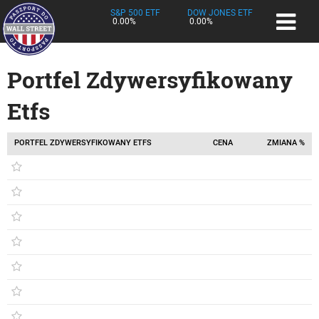
S&P 500 ETF
DOW JONES ETF
0.00%
0.00%
Portfel Zdywersyfikowany
Etfs
PORTFEL ZDYWERSYFIKOWANY ETFS
CENA
ZMIANA %