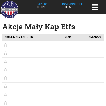
S&P 500 ETF
DOW JONES ETF
0.00%
0.00%
Akcje Mały Kap Etfs
AKCJE MAŁY KAP ETFS
CENA
ZMIANA %