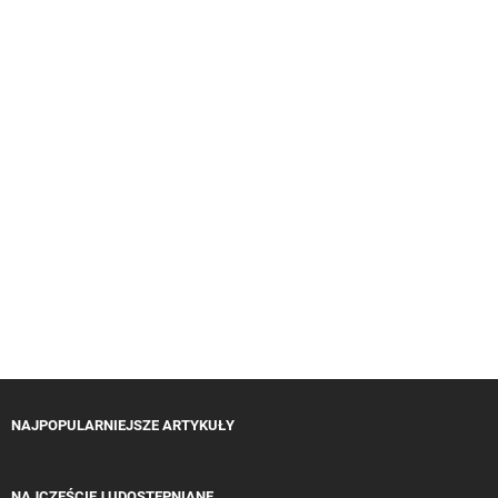
NAJPOPULARNIEJSZE ARTYKUŁY
NAJCZĘŚCIEJ UDOSTĘPNIANE