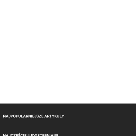
NAJPOPULARNIEJSZE ARTYKUŁY
NAJCZĘŚCIEJ UDOSTĘPNIANE