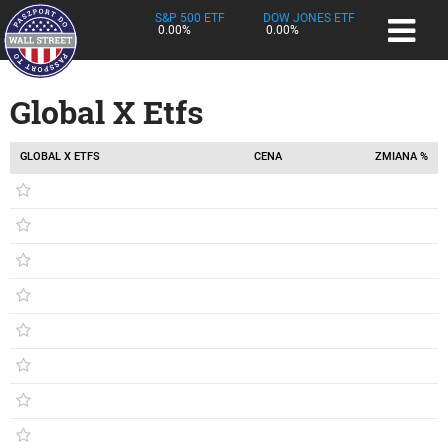
S&P 500 ETF
DOW JONES ETF
0.00%
0.00%
Global X Etfs
GLOBAL X ETFS
CENA
ZMIANA %