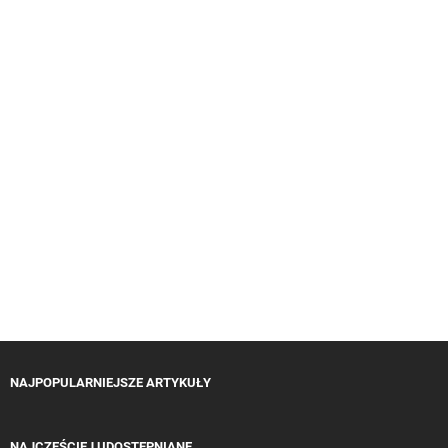
NAJPOPULARNIEJSZE ARTYKUŁY
NAJCZĘŚCIEJ UDOSTĘPNIANE