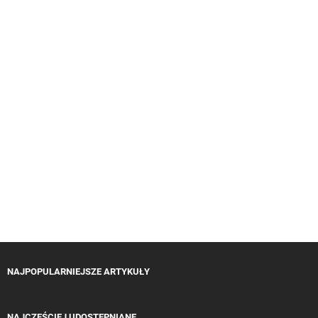
NAJPOPULARNIEJSZE ARTYKUŁY
NAJCZĘŚCIEJ UDOSTĘPNIANE