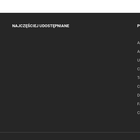
NAJCZĘŚCIEJ UDOSTĘPNIANE
P
A
A
U
C
T
C
D
F
C