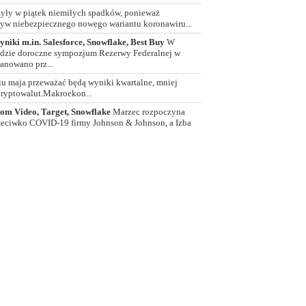
yły w piątek niemiłych spadków, ponieważ
ływ niebezpiecznego nowego wariantu koronawiru...
iki m.in. Salesforce, Snowflake, Best Buy
W
zie doroczne sympozjum Rezerwy Federalnej w
lanowano prz...
u maja przeważać będą wyniki kwartalne, mniej
kryptowalut.Makroekon...
oom Video, Target, Snowflake
Marzec rozpoczyna
rzeciwko COVID-19 firmy Johnson & Johnson, a Izba