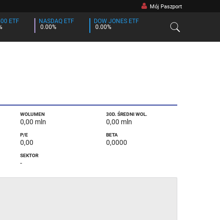
Mój Paszport
500 ETF
NASDAQ ETF
DOW JONES ETF
%
0.00%
0.00%
WOLUMEN
30D. ŚREDNI WOL.
0,00 mln
0,00 mln
P/E
BETA
0,00
0,0000
SEKTOR
-