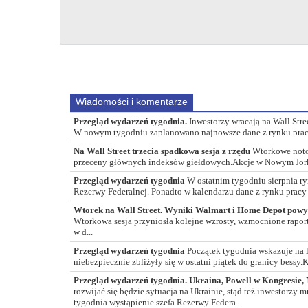
Wiadomości i komentarze
Przegląd wydarzeń tygodnia.
Inwestorzy wracają na Wall Str
W nowym tygodniu zaplanowano najnowsze dane z rynku pracy 
Na Wall Street trzecia spadkowa sesja z rzędu
Wtorkowe noto
przeceny głównych indeksów giełdowych.Akcje w Nowym Jorku s
Przegląd wydarzeń tygodnia
W ostatnim tygodniu sierpnia r
Rezerwy Federalnej. Ponadto w kalendarzu dane z rynku pracy i
Wtorek na Wall Street. Wyniki Walmart i Home Depot pow
Wtorkowa sesja przyniosła kolejne wzrosty, wzmocnione rap
w d...
Przegląd wydarzeń tygodnia
Początek tygodnia wskazuje na 
niebezpiecznie zbliżyły się w ostatni piątek do granicy bessy.K
Przegląd wydarzeń tygodnia. Ukraina, Powell w Kongresie,
rozwijać się będzie sytuacja na Ukrainie, stąd też inwestorz
tygodnia wystąpienie szefa Rezerwy Federa...