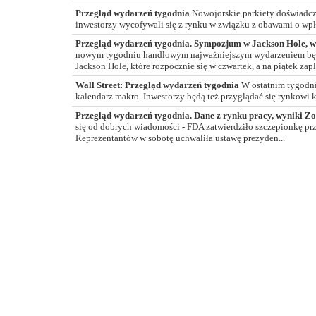
Przegląd wydarzeń tygodnia
Nowojorskie parkiety doświadcz
inwestorzy wycofywali się z rynku w związku z obawami o wp
Przegląd wydarzeń tygodnia. Sympozjum w Jackson Hole, wyn
nowym tygodniu handlowym najważniejszym wydarzeniem będ
Jackson Hole, które rozpocznie się w czwartek, a na piątek zap
Wall Street: Przegląd wydarzeń tygodnia
W ostatnim tygodni
kalendarz makro. Inwestorzy będą też przyglądać się rynkowi 
Przegląd wydarzeń tygodnia. Dane z rynku pracy, wyniki Z
się od dobrych wiadomości - FDA zatwierdziło szczepionkę p
Reprezentantów w sobotę uchwaliła ustawę prezyden...