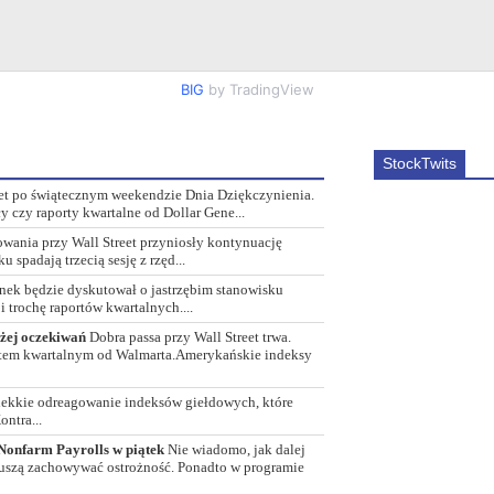
BIG
by TradingView
StockTwits
eet po świątecznym weekendzie Dnia Dziękczynienia.
czy raporty kwartalne od Dollar Gene...
wania przy Wall Street przyniosły kontynuację
padają trzecią sesję z rzęd...
ynek będzie dyskutował o jastrzębim stanowisku
 trochę raportów kwartalnych....
yżej oczekiwań
Dobra passa przy Wall Street trwa.
ortem kwartalnym od Walmarta.Amerykańskie indeksy
lekkie odreagowanie indeksów giełdowych, które
ontra...
 Nonfarm Payrolls w piątek
Nie wiadomo, jak dalej
y muszą zachowywać ostrożność. Ponadto w programie