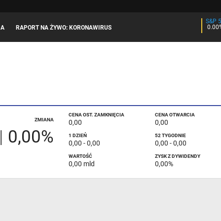
S&P 
0.00
JA
RAPORT NA ŻYWO: KORONAWIRUS
CENA OST. ZAMKNIĘCIA
CENA OTWARCIA
ZMIANA
0,00
0,00
|
0,00%
1 DZIEŃ
52 TYGODNIE
0,00
-
0,00
0,00
-
0,00
WARTOŚĆ
ZYSK Z DYWIDENDY
0,00 mld
0,00%