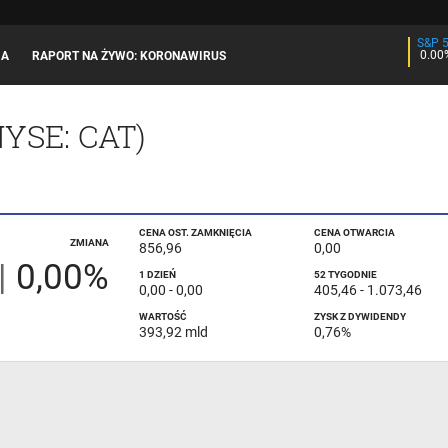
S&P 
0.00
JA
RAPORT NA ŻYWO: KORONAWIRUS
NYSE
: CAT)
CENA OST. ZAMKNIĘCIA
CENA OTWARCIA
ZMIANA
856,96
0,00
|
0,00%
1 DZIEŃ
52 TYGODNIE
0,00
-
0,00
405,46
-
1.073,46
WARTOŚĆ
ZYSK Z DYWIDENDY
393,92 mld
0,76%