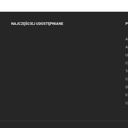
NAJCZĘŚCIEJ UDOSTĘPNIANE
P
A
A
U
C
T
C
D
F
C