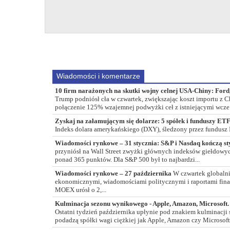
Wiadomości i komentarze
10 firm narażonych na skutki wojny celnej USA-Chiny: Ford, 
Trump podniósł cła w czwartek, zwiększając koszt importu z 
połączenie 125% wzajemnej podwyżki ceł z istniejącymi wcze.
Zyskaj na załamującym się dolarze: 5 spółek i funduszy ETF
Indeks dolara amerykańskiego (DXY), śledzony przez fundusz
Wiadomości rynkowe – 31 stycznia: S&P i Nasdaq kończą 
przyniósł na Wall Street zwyżki głównych indeksów giełdowyc
ponad 365 punktów. Dla S&P 500 był to najbardzi...
Wiadomości rynkowe – 27 października
W czwartek globalni
ekonomicznymi, wiadomościami politycznymi i raportami fina
MOEX urósł o 2,...
Kulminacja sezonu wynikowego - Apple, Amazon, Microsoft.
Ostatni tydzień października upłynie pod znakiem kulminacji
podadzą spółki wagi ciężkiej jak Apple, Amazon czy Microsoft