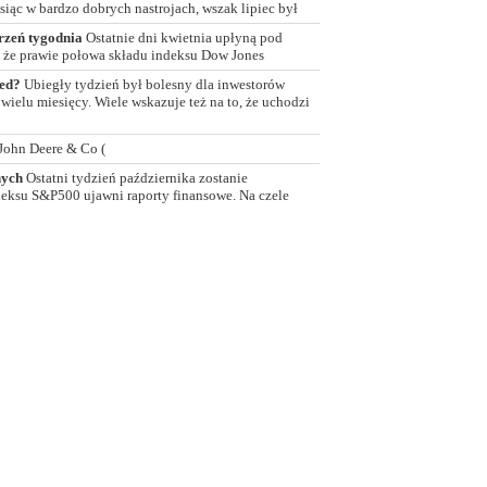
iąc w bardzo dobrych nastrojach, wszak lipiec był
rzeń tygodnia
Ostatnie dni kwietnia upłyną pod
 że prawie połowa składu indeksu Dow Jones
Fed?
Ubiegły tydzień był bolesny dla inwestorów
ielu miesięcy. Wiele wskazuje też na to, że uchodzi
John Deere & Co (
nych
Ostatni tydzień października zostanie
deksu S&P500 ujawni raporty finansowe. Na czele