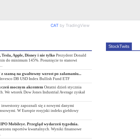
CAT
by TradingView
StockTwits
Tesla, Apple, Disney i nie tylko
Prezydent Donald
Chin do minimum 145%. Posunięcie to stanowi
..
 z szansą na gwałtowny wzrost po załamaniu...
 Invesco DB USD Index Bullish Fund ETF
styczeń mocnym akcentem
Ostatni dzień stycznia
h. We wtorek Dow Jones Industrial Average zyskał
 inwestorzy zapoznali się z nowymi danymi
nsowymi. W Europie rosyjski indeks giełdowy
 IPO Mobileye. Przegląd wydarzeń tygodnia.
 sezonu raportów kwartalnych. Wyniki finansowe
.