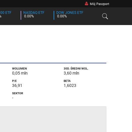
Mój Paszport
500 ETF
NASDAQ ETF
DOW JONES ETF
%
0.00%
0.00%
WOLUMEN
30D. ŚREDNI WOL.
0,05 mln
3,60 mln
P/E
BETA
36,91
1,6023
SEKTOR
-