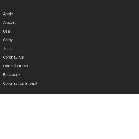
Apple
Amazon
Usa
Chiny
Tesla
Coronavirus
Donald Trump
Facebook
Coronavirus Impact
Strona korzysta z plików cookies w celu realizacji usług i zgodnie z
Polityką Plików Cookies. Możesz określić warunki przechowywania lub
APLIKACJE
dostępu do plików cookies w Twojej przeglądarce.
iOS
SPOŁECZNOŚĆ