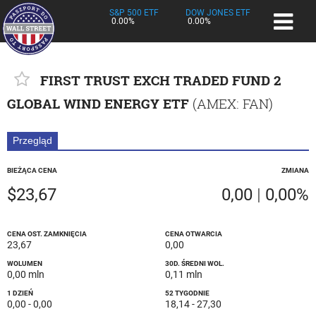
S&P 500 ETF
DOW JONES ETF
0.00%
0.00%
FIRST TRUST EXCH TRADED FUND 2
GLOBAL WIND ENERGY ETF
(
AMEX
: FAN)
Przegląd
BIEŻĄCA CENA
ZMIANA
$23,67
0,00
|
0,00%
CENA OST. ZAMKNIĘCIA
CENA OTWARCIA
23,67
0,00
WOLUMEN
30D. ŚREDNI WOL.
0,00 mln
0,11 mln
1 DZIEŃ
52 TYGODNIE
0,00
-
0,00
18,14
-
27,30