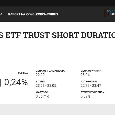
S&P 
0.00
JA
RAPORT NA ŻYWO: KORONAWIRUS
 ETF TRUST SHORT DURATIO
CENA OST. ZAMKNIĘCIA
CENA OTWARCIA
ZMIANA
22,99
23,04
|
0,24%
1 DZIEŃ
52 TYGODNIE
23,03
-
23,05
22,77
-
23,47
WARTOŚĆ
ZYSK Z DYWIDENDY
0,06 mld
5,89%