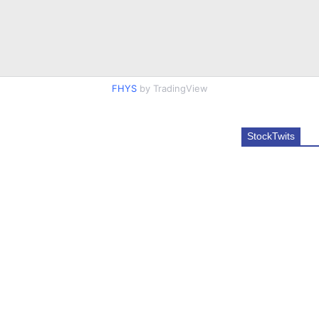
FHYS
by TradingView
StockTwits