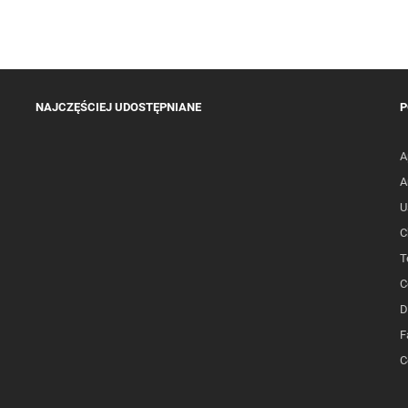
NAJCZĘŚCIEJ UDOSTĘPNIANE
P
A
A
U
C
T
C
D
F
C