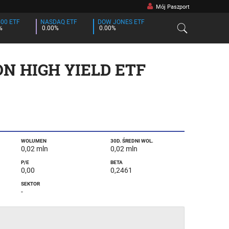
Mój Paszport
500 ETF
NASDAQ ETF
DOW JONES ETF
%
0.00%
0.00%
N HIGH YIELD ETF
WOLUMEN
30D. ŚREDNI WOL.
0,02 mln
0,02 mln
P/E
BETA
0,00
0,2461
SEKTOR
-