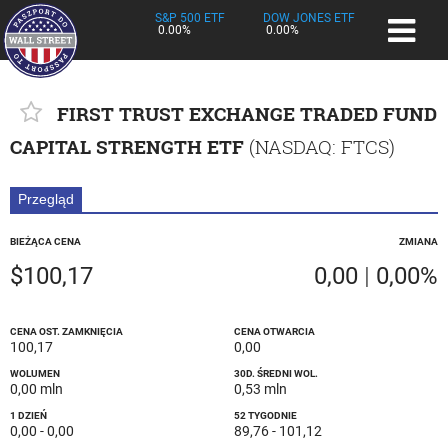
S&P 500 ETF
DOW JONES ETF
0.00%
0.00%
FIRST TRUST EXCHANGE TRADED FUND
CAPITAL STRENGTH ETF
(
NASDAQ
: FTCS)
Przegląd
BIEŻĄCA CENA
ZMIANA
$100,17
0,00
|
0,00%
CENA OST. ZAMKNIĘCIA
CENA OTWARCIA
100,17
0,00
WOLUMEN
30D. ŚREDNI WOL.
0,00 mln
0,53 mln
1 DZIEŃ
52 TYGODNIE
0,00
-
0,00
89,76
-
101,12