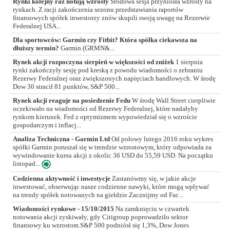
Rynki kolejny raz notują wzrosty
Środowa sesja przyniosła wzrosty na
rynkach. Z racji zakończenia sezonu przedstawiania raportów
finansowych spółek inwestorzy znów skupili swoją uwagę na Rezerwie
Federalnej USA...
Dla sportowców: Garmin czy Fitbit? Która spółka ciekawsza na
dłuższy termin?
Garmin (GRMN&...
Rynek akcji rozpoczyna sierpień w większości od zniżek
1 sierpnia
rynki zakończyły sesję pod kreską z powodu wiadomości o zebraniu
Rezerwy Federalnej oraz zwiększonych napięciach handlowych. W środę
Dow 30 stracił 81 punktów, S&P 500...
Rynek akcji reaguje na posiedzenie Fedu
W środę Wall Street cierpliwie
oczekiwało na wiadomości od Rezerwy Federalnej, które nadałyby
rynkom kierunek. Fed z optymizmem wypowiedział się o wzroście
gospodarczym i inflacj...
Analiza Techniczna - Garmin Ltd
Od połowy lutego 2016 roku wykres
spółki Garmin poruszał się w trendzie wzrostowym, który odpowiada za
wywindowanie kursu akcji z okolic 36 USD do 55,59 USD. Na początku
listopad...
Codzienna aktywność i inwestycje
Zastanówmy się, w jakie akcje
inwestować, obserwując nasze codzienne nawyki, które mogą wpływać
na trendy spółek notowanych na giełdzie.Zacznijmy od Fac...
Wiadomości rynkowe - 15/10/2015
Na zamknięciu w czwartek
notowania akcji zyskiwały, gdy Citigroup poprowadziło sektor
finansowy ku wzrostom.S&P 500 podniósł się 1,3%, Dow Jones