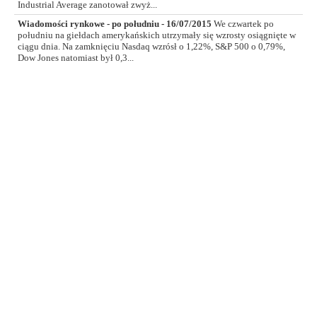
Industrial Average zanotował zwyż...
Wiadomości rynkowe - po południu - 16/07/2015
We czwartek po
południu na giełdach amerykańskich utrzymały się wzrosty osiągnięte w
ciągu dnia. Na zamknięciu Nasdaq wzrósł o 1,22%, S&P 500 o 0,79%,
Dow Jones natomiast był 0,3...