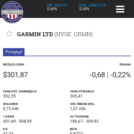
S&P 500 ETF
DOW JONES ETF
0.00%
0.00%
GARMIN LTD
(
NYSE
: GRMN)
Przegląd
BIEŻĄCA CENA
ZMIANA
$301,87
-0,68
|
-0,22%
CENA OST. ZAMKNIĘCIA
CENA OTWARCIA
302,55
305,41
WOLUMEN
30D. ŚREDNI WOL.
0,73 mln
1,01 mln
1 DZIEŃ
52 TYGODNIE
301,69
-
308,99
186,67
-
309,92
P/E
BETA
31,22
0,8710