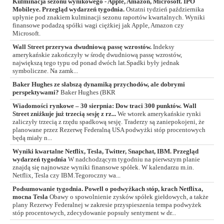
Kulminacja sezonu wynikowego - Apple, Amazon, Microsoft. IPO
Mobileye. Przegląd wydarzeń tygodnia.
Ostatni tydzień października
upłynie pod znakiem kulminacji sezonu raportów kwartalnych. Wyniki
finansowe podadzą spółki wagi ciężkiej jak Apple, Amazon czy
Microsoft.
Wall Street przerywa dwudniową passę wzrostów.
Indeksy
amerykańskie zakończyły w środę dwudniową passę wzrostów,
największą tego typu od ponad dwóch lat.Spadki były jednak
symboliczne. Na zamk...
Baker Hughes ze słabszą dynamiką przychodów, ale dobrymi
perspektywami?
Baker Hughes (BKR
Wiadomości rynkowe – 30 sierpnia: Dow traci 300 punktów. Wall
Street zniżkuje już trzecią sesję z rz...
We wtorek amerykańskie rynki
zaliczyły trzecią z rzędu spadkową sesję. Traderzy są zaniepokojeni, że
planowane przez Rezerwę Federalną USA podwyżki stóp procentowych
będą miały n...
Wyniki kwartalne Netflix, Tesla, Twitter, Snapchat, IBM. Przegląd
wydarzeń tygodnia
W nadchodzącym tygodniu na pierwszym planie
znajdą się najnowsze wyniki finansowe spółek. W kalendarzu m.in.
Netflix, Tesla czy IBM.Tegoroczny wa...
Podsumowanie tygodnia. Powell o podwyżkach stóp, krach Netflixa,
mocna Tesla
Obawy o spowolnienie zysków spółek giełdowych, a także
plany Rezerwy Federalnej w zakresie przyspieszenia tempa podwyżek
stóp procentowych, zdecydowanie popsuły sentyment w dr...