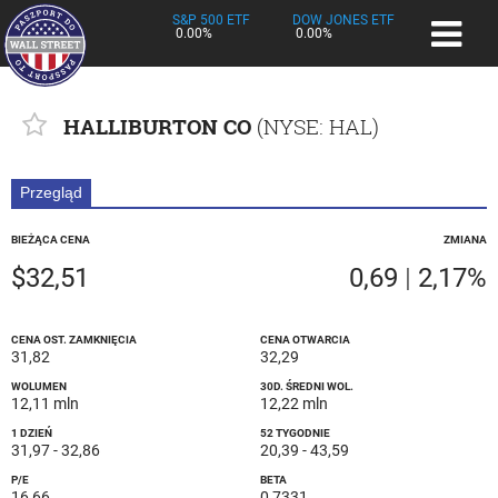
S&P 500 ETF
DOW JONES ETF
0.00%
0.00%
HALLIBURTON CO
(
NYSE
: HAL)
Przegląd
BIEŻĄCA CENA
ZMIANA
$32,51
0,69
|
2,17%
CENA OST. ZAMKNIĘCIA
CENA OTWARCIA
31,82
32,29
WOLUMEN
30D. ŚREDNI WOL.
12,11 mln
12,22 mln
1 DZIEŃ
52 TYGODNIE
31,97
-
32,86
20,39
-
43,59
P/E
BETA
16,66
0,7331