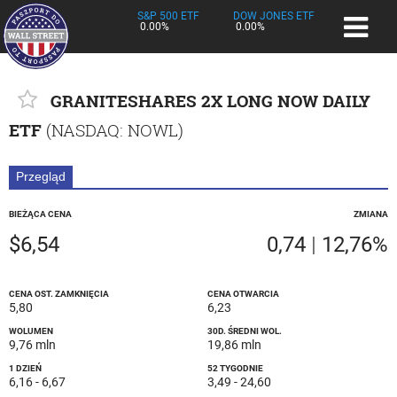
S&P 500 ETF
DOW JONES ETF
0.00%
0.00%
GRANITESHARES 2X LONG NOW DAILY
ETF
(
NASDAQ
: NOWL)
Przegląd
BIEŻĄCA CENA
ZMIANA
$6,54
0,74
|
12,76%
CENA OST. ZAMKNIĘCIA
CENA OTWARCIA
5,80
6,23
WOLUMEN
30D. ŚREDNI WOL.
9,76 mln
19,86 mln
1 DZIEŃ
52 TYGODNIE
6,16
-
6,67
3,49
-
24,60