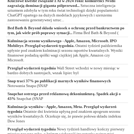
Kluczowe kwestie związane z AI w 2024 roku: konkurenci Nvidii
zagrażają dominacji giganta półprzewod...
Sztuczna inteligencja
szturmem zdobyła w tym roku świat technologii dzięki popularności
ChatGPT opartego na dużych modelach językowych i szerszemu
zastosowaniu generatywnej sztuc...
Bed Bath & Beyond składa wniosek o ochronę przed bankructwem po
tym, jak wiele prób poprawy sytuacji...
Firma Bed Bath & Beyond (
Kulminacja sezonu wynikowego - Apple, Amazon, Microsoft. IPO
Mobileye. Przegląd wydarzeń tygodnia.
Ostatni tydzień października
upłynie pod znakiem kulminacji sezonu raportów kwartalnych. Wyniki
finansowe podadzą spółki wagi ciężkiej jak Apple, Amazon czy
Microsoft.
Przegląd wydarzeń tygodnia
Wall Street wchodzi w nowy miesiąc w
bardzo dobrych nastrojach, wszak lipiec był
Snap traci 37% po publikacji marnych wyników finansowych
Notowania Snapa (SNAP
Snapchat ostrzega przed reklamową dekoniunkturą. Spadek akcji o
43%
Snapchat (SNAP
Kulminacja wyników - Apple, Amazon, Meta. Przegląd wydarzeń
tygodnia
Ostatnie dni kwietnia upłyną pod znakiem apogeum sezonu
wyników kwartalnych. Oczekuje się, że prawie połowa składu indeksu
Dow Jones
Przegląd wydarzeń tygodnia
Nowy tydzień handlowy kończy pierwszy