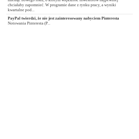
miesiąc nowego roku, o którym większość inwestorów najpewniej
chciałaby zapomnieć. W programie dane z rynku pracy, a wyniki
kwartalne pod...
PayPal twierdzi, że nie jest zainteresowany nabyciem Pinteresta
Notowania Pinteresta (P...