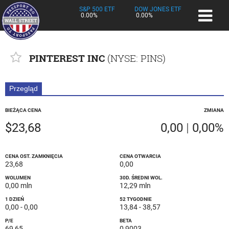
S&P 500 ETF
DOW JONES ETF
0.00%
0.00%
PINTEREST INC
(
NYSE
: PINS)
Przegląd
BIEŻĄCA CENA
ZMIANA
$23,68
0,00
|
0,00%
CENA OST. ZAMKNIĘCIA
CENA OTWARCIA
23,68
0,00
WOLUMEN
30D. ŚREDNI WOL.
0,00 mln
12,29 mln
1 DZIEŃ
52 TYGODNIE
0,00
-
0,00
13,84
-
38,57
P/E
BETA
69,65
0,9003