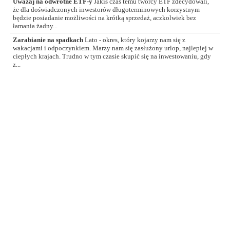
Uważaj na odwrotne ETF-y
Jakiś czas temu twórcy ETF zdecydowali,
że dla doświadczonych inwestorów długoterminowych korzystnym
będzie posiadanie możliwości na krótką sprzedaż, aczkolwiek bez
łamania żadny...
Zarabianie na spadkach
Lato - okres, który kojarzy nam się z
wakacjami i odpoczynkiem. Marzy nam się zasłużony urlop, najlepiej w
ciepłych krajach. Trudno w tym czasie skupić się na inwestowaniu, gdy
z...