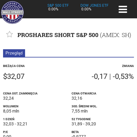
S&P 500 ETF
DOW JONES ETF
0.00%
0.00%
PROSHARES SHORT S&P 500
(
AMEX
: SH)
Przegląd
BIEŻĄCA CENA
ZMIANA
$32,07
-0,17
|
-0,53%
CENA OST. ZAMKNIĘCIA
CENA OTWARCIA
32,24
32,16
WOLUMEN
30D. ŚREDNI WOL.
8,05 mln
7,55 mln
1 DZIEŃ
52 TYGODNIE
32,03
-
32,21
31,89
-
39,20
P/E
BETA
0,00
-0,9777