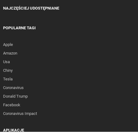
NAJCZĘŚCIEJ UDOSTĘPNIANE
POPULARNE TAGI
Apple
Amazon
Usa
Chiny
Tesla
Coronavirus
Donald Trump
Facebook
Coronavirus Impact
Strona korzysta z plików cookies w celu realizacji usług i zgodnie z
APLIKACJE
Polityką Plików Cookies. Możesz określić warunki przechowywania lub