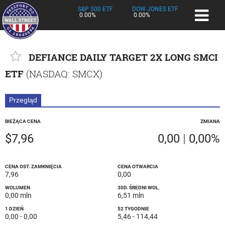
S&P 500 ETF
DOW JONES ETF
0.00%
0.00%
DEFIANCE DAILY TARGET 2X LONG SMCI
ETF
(
NASDAQ
: SMCX)
Przegląd
BIEŻĄCA CENA
ZMIANA
$7,96
0,00
|
0,00%
CENA OST. ZAMKNIĘCIA
CENA OTWARCIA
7,96
0,00
WOLUMEN
30D. ŚREDNI WOL.
0,00 mln
6,51 mln
1 DZIEŃ
52 TYGODNIE
0,00
-
0,00
5,46
-
114,44