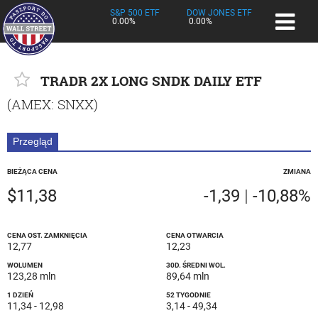
S&P 500 ETF
DOW JONES ETF
0.00%
0.00%
TRADR 2X LONG SNDK DAILY ETF
(
AMEX
: SNXX)
Przegląd
BIEŻĄCA CENA
ZMIANA
$11,38
-1,39
|
-10,88%
CENA OST. ZAMKNIĘCIA
CENA OTWARCIA
12,77
12,23
WOLUMEN
30D. ŚREDNI WOL.
123,28 mln
89,64 mln
1 DZIEŃ
52 TYGODNIE
11,34
-
12,98
3,14
-
49,34