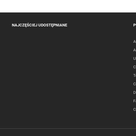
NAJCZĘŚCIEJ UDOSTĘPNIANE
P
A
A
U
C
T
C
D
F
C