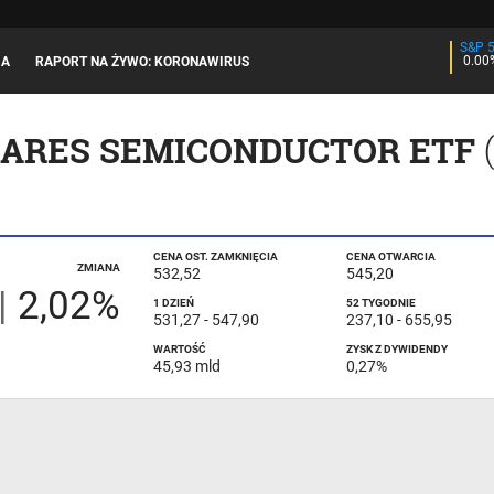
S&P 
0.00
JA
RAPORT NA ŻYWO: KORONAWIRUS
HARES SEMICONDUCTOR ETF
CENA OST. ZAMKNIĘCIA
CENA OTWARCIA
ZMIANA
532,52
545,20
|
2,02%
1 DZIEŃ
52 TYGODNIE
531,27
-
547,90
237,10
-
655,95
WARTOŚĆ
ZYSK Z DYWIDENDY
45,93 mld
0,27%