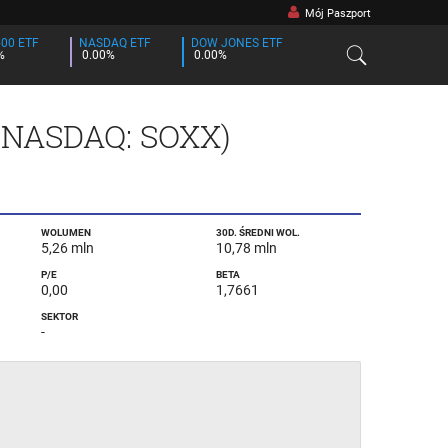
Mój Paszport
500 ETF
NASDAQ ETF
DOW JONES ETF
%
0.00%
0.00%
(
NASDAQ
: SOXX)
WOLUMEN
30D. ŚREDNI WOL.
5,26 mln
10,78 mln
P/E
BETA
0,00
1,7661
SEKTOR
-