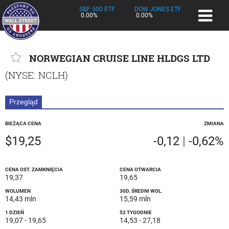
S&P 500 ETF
DOW JONES ETF
0.00%
0.00%
NORWEGIAN CRUISE LINE HLDGS LTD
(
NYSE
: NCLH)
Przegląd
BIEŻĄCA CENA
ZMIANA
$19,25
-0,12
|
-0,62%
CENA OST. ZAMKNIĘCIA
CENA OTWARCIA
19,37
19,65
WOLUMEN
30D. ŚREDNI WOL.
14,43 mln
15,59 mln
1 DZIEŃ
52 TYGODNIE
19,07
-
19,65
14,53
-
27,18