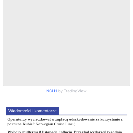
NCLH
by TradingView
Wiadomości i komentarze
Operatorzy wycieczkowców zapłacą odszkodowanie za korzystanie z
portu na Kubie?
Norwegian Cruise Line (
Wybory midterms 8 listopada, inflacja. Przegląd wydarzeń tygodnia.