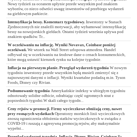
Nowy tydzień za oceanem upłynie przede wszystkim pod znakiem
wyborów, co nieco odwróci uwagę inwestorów od przebiegu wydarzeń
na giełdowym parkiecie.
Intensyfikacja bessy. Komentarz tygodniowy.
Inwestorzy w Stanach
Zjednoczonych nie znaleźli motywacji, aby wyhamować intensyfikację
bessy na nowojorskich giełdach. Ostatni tydzień września upływa pod
znakiem spadków. Tr...
W oczekiwaniu na inflację. Wyniki Novavax, Coinbase poniżej
oczekiwań.
We wtorek na Wall Street urlopowa atmosfera. Handel
odbywał się w oczekiwaniu na środowe dane o cenach konsumenckich,
które mogą ustawić kierunek rynku na kolejne tygodnie.
Inflacja na pierwszym planie. Przegląd wydarzeń tygodnia
W nowym
tygodniu inwestorzy przede wszystkim będą musieli zmierzyć się z
najnowszymi danymi o inflacji. Wyniki kwartalne podadzą m.in. Tyson
Foods, Disney czy Rivian.
Podsumowanie tygodnia
Amerykańskie indeksy w ubiegłym tygodniu
odnotowały solidne odbicie, odrabiając część ogromnych strat z
poprzednich tygodni.W skali całego tygodn...
Ceny rejsów w promocji. Firmy wycieczkowe obniżają ceny, nawet
przy rosnących wydatkach
Operatorzy morskich linii wycieczkowych
znoszą ograniczenia obłożenia statków wycieczkowych w związku z
COVID-19 i ruszają z agresywną promocją rejsów, aby maksymalnie
wypełni...
Przegląd wydarzeń tygodnia. Inflacja, Disney, Rivian, Coinbase
Po