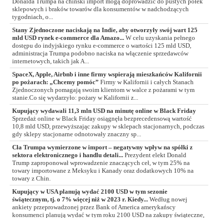
Donalda Trumpa na chiński import mogą doprowadzić do pustych półek
sklepowych i braków towarów dla konsumentów w nadchodzących
tygodniach, o...
Stany Zjednoczone naciskają na Indie, aby otworzyły swój wart 125
mld USD rynek e-commerce dla Amazo...
W celu uzyskania pełnego
dostępu do indyjskiego rynku e-commerce o wartości 125 mld USD,
administracja Trumpa podobno naciska na włączenie sprzedawców
internetowych, takich jak A...
SpaceX, Apple, Airbnb i inne firmy wspierają mieszkańców Kalifornii
po pożarach: „Chcemy pomóc”
Firmy w Kalifornii i całych Stanach
Zjednoczonych pomagają swoim klientom w walce z pożarami w tym
stanie.Co się wydarzyło: pożary w Kalifornii z...
Kupujący wydawali 11,3 mln USD na minutę online w Black Friday
Sprzedaż online w Black Friday osiągnęła bezprecedensową wartość
10,8 mld USD, przewyższając zakupy w sklepach stacjonarnych, podczas
gdy sklepy stacjonarne odnotowały znaczny sp...
Cła Trumpa wymierzone w import – negatywny wpływ na spółki z
sektora elektronicznego i handlu detali...
Prezydent elekt Donald
Trump zaproponował wprowadzenie znaczących ceł, w tym 25% na
towary importowane z Meksyku i Kanady oraz dodatkowych 10% na
towary z Chin.
Kupujący w USA planują wydać 2100 USD w tym sezonie
świątecznym, tj. o 7% więcej niż w 2023 r. Kiedy...
Według nowej
ankiety przeprowadzonej przez Bank of America amerykańscy
konsumenci planują wydać w tym roku 2100 USD na zakupy świąteczne,