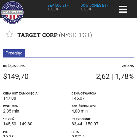
S&P 500 ETF
DOW JONES ETF
0.00%
0.00%
TARGET CORP
(
NYSE
: TGT)
Przegląd
BIEŻĄCA CENA
ZMIANA
$149,70
2,62
|
1,78%
CENA OST. ZAMKNIĘCIA
CENA OTWARCIA
147,08
146,07
WOLUMEN
30D. ŚREDNI WOL.
2,85 mln
4,00 mln
1 DZIEŃ
52 TYGODNIE
145,50
-
149,80
83,44
-
150,07
P/E
BETA
19,78
0,9714