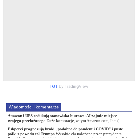
TGT
by TradingView
Wiadomości i komentarze
Amazon i UPS redukują stanowiska biurowe: AI zajmie miejsce
twojego przełożonego
Duże korporacje, w tym Amazon.com, Inc. (
Eskperci prognozują braki „podobne do pandemii COVID” i puste
półki z powodu ceł Trumpa
Wysokie cła nałożone przez prezydenta