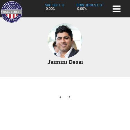
S&P 500 ETF
DOW JONES ETF
0.00%
0.00%
Jaimini Desai
«
»