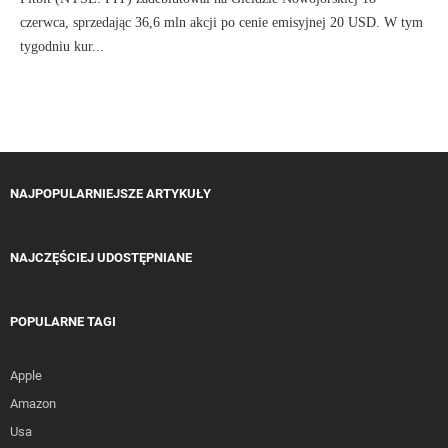
czerwca, sprzedając 36,6 mln akcji po cenie emisyjnej 20 USD. W tym
tygodniu kur...
NAJPOPULARNIEJSZE ARTYKUŁY
NAJCZĘŚCIEJ UDOSTĘPNIANE
POPULARNE TAGI
Apple
Amazon
Usa