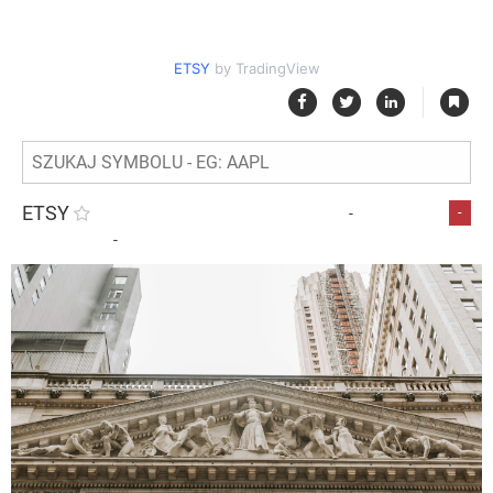
ETSY
by TradingView
|
ETSY
-
-
-