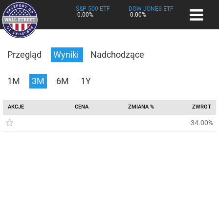
S&P 500 ETF
DOW JONES ETF
0.00%
0.00%
Przegląd
Wyniki
Nadchodzące
1M
3M
6M
1Y
AKCJE
CENA
ZMIANA %
ZWROT
-34.00%