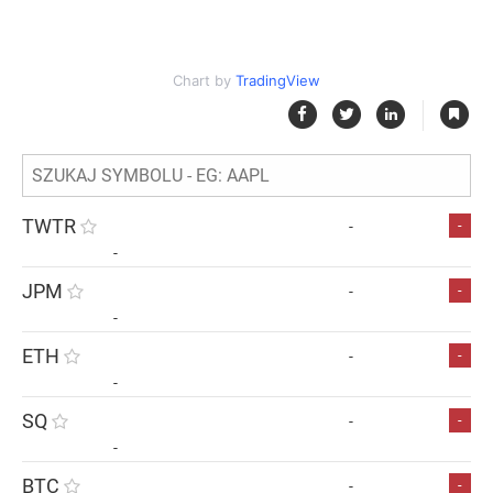
Chart by
TradingView
|
TWTR
-
-
-
JPM
-
-
-
ETH
-
-
-
SQ
-
-
-
BTC
-
-