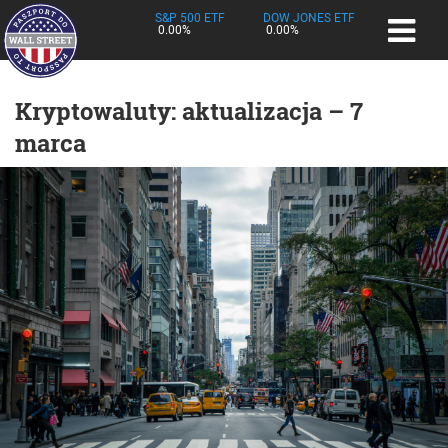
S&P 500 ETF
DOW JONES ETF
0.00%
0.00%
Kryptowaluty: aktualizacja – 7
marca