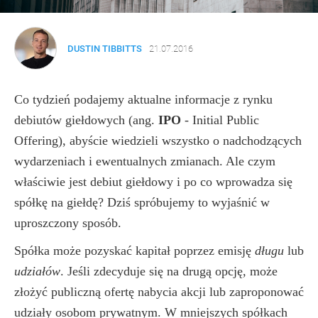
DUSTIN TIBBITTS
21.07.2016
Co tydzień podajemy aktualne informacje z rynku
debiutów giełdowych (ang.
IPO
- Initial Public
Offering), abyście wiedzieli wszystko o nadchodzących
wydarzeniach i ewentualnych zmianach. Ale czym
właściwie jest debiut giełdowy i po co wprowadza się
spółkę na giełdę? Dziś spróbujemy to wyjaśnić w
uproszczony sposób.
Spółka może pozyskać kapitał poprzez emisję
długu
lub
udziałów
. Jeśli zdecyduje się na drugą opcję, może
złożyć publiczną ofertę nabycia akcji lub zaproponować
udziały osobom prywatnym. W mniejszych spółkach