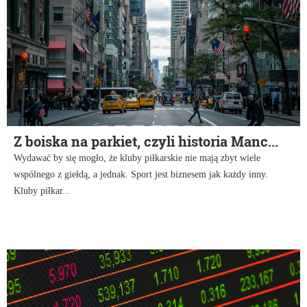
Z boiska na parkiet, czyli historia Manc...
Wydawać by się mogło, że kluby piłkarskie nie mają zbyt wiele
wspólnego z giełdą, a jednak. Sport jest biznesem jak każdy inny.
Kluby piłkar...