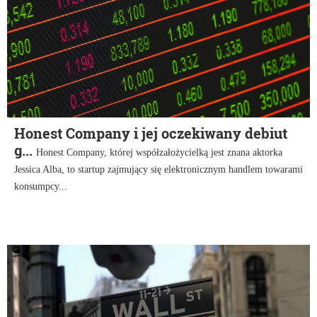
Honest Company i jej oczekiwany debiut
g...
Honest Company, której współzałożycielką jest znana aktorka
Jessica Alba, to startup zajmujący się elektronicznym handlem towarami
konsumpcy...