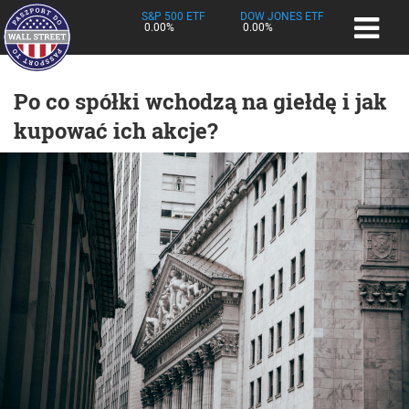
S&P 500 ETF
DOW JONES ETF
0.00%
0.00%
Po co spółki wchodzą na giełdę i jak
kupować ich akcje?