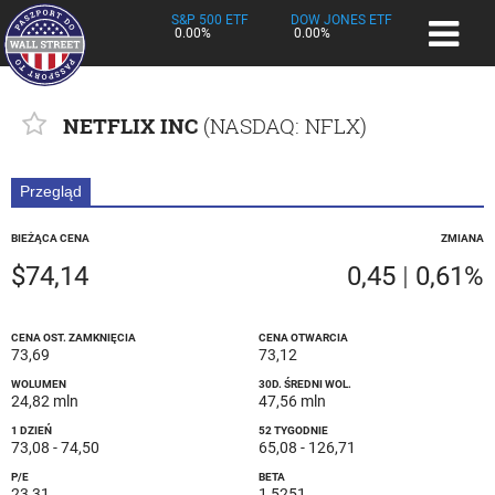
S&P 500 ETF
DOW JONES ETF
0.00%
0.00%
NETFLIX INC
(
NASDAQ
: NFLX)
Przegląd
BIEŻĄCA CENA
ZMIANA
$74,14
0,45
|
0,61%
CENA OST. ZAMKNIĘCIA
CENA OTWARCIA
73,69
73,12
WOLUMEN
30D. ŚREDNI WOL.
24,82 mln
47,56 mln
1 DZIEŃ
52 TYGODNIE
73,08
-
74,50
65,08
-
126,71
P/E
BETA
23,31
1,5251