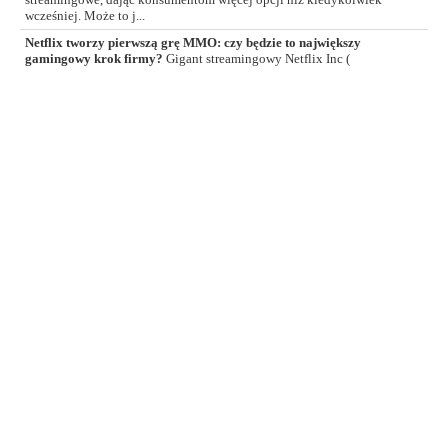
streamingowe, dając konsumentom więcej opcji niż kiedykolwiek
wcześniej. Może to j...
Netflix tworzy pierwszą grę MMO: czy będzie to największy
gamingowy krok firmy?
Gigant streamingowy Netflix Inc (