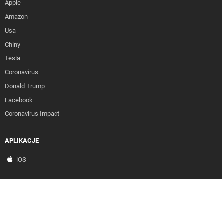
Apple
Amazon
Usa
Chiny
Tesla
Coronavirus
Donald Trump
Facebook
Coronavirus Impact
APLIKACJE
iOS
Strona korzysta z plików cookies w celu realizacji usług i zgodnie z
Polityką Plików Cookies. Możesz określić warunki przechowywania lub
SPOŁECZNOŚĆ
dostępu do plików cookies w Twojej przeglądarce.
Facebook
Twitter