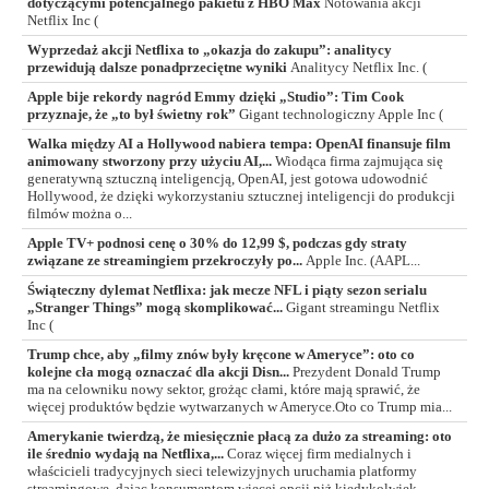
dotyczącymi potencjalnego pakietu z HBO Max
Notowania akcji
Netflix Inc (
Wyprzedaż akcji Netflixa to „okazja do zakupu”: analitycy
przewidują dalsze ponadprzeciętne wyniki
Analitycy Netflix Inc. (
Apple bije rekordy nagród Emmy dzięki „Studio”: Tim Cook
przyznaje, że „to był świetny rok”
Gigant technologiczny Apple Inc (
Walka między AI a Hollywood nabiera tempa: OpenAI finansuje film
animowany stworzony przy użyciu AI,...
Wiodąca firma zajmująca się
generatywną sztuczną inteligencją, OpenAI, jest gotowa udowodnić
Hollywood, że dzięki wykorzystaniu sztucznej inteligencji do produkcji
filmów można o...
Apple TV+ podnosi cenę o 30% do 12,99 $, podczas gdy straty
związane ze streamingiem przekroczyły po...
Apple Inc. (AAPL...
Świąteczny dylemat Netflixa: jak mecze NFL i piąty sezon serialu
„Stranger Things” mogą skomplikować...
Gigant streamingu Netflix
Inc (
Trump chce, aby „filmy znów były kręcone w Ameryce”: oto co
kolejne cła mogą oznaczać dla akcji Disn...
Prezydent Donald Trump
ma na celowniku nowy sektor, grożąc cłami, które mają sprawić, że
więcej produktów będzie wytwarzanych w Ameryce.Oto co Trump mia...
Amerykanie twierdzą, że miesięcznie płacą za dużo za streaming: oto
ile średnio wydają na Netflixa,...
Coraz więcej firm medialnych i
właścicieli tradycyjnych sieci telewizyjnych uruchamia platformy