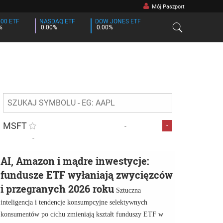
Mój Paszport
500 ETF
NASDAQ ETF
DOW JONES ETF
%
0.00%
0.00%
MSFT
-
-
-
AI, Amazon i mądre inwestycje:
fundusze ETF wyłaniają zwycięzców
i przegranych 2026 roku
Sztuczna
inteligencja i tendencje konsumpcyjne selektywnych
konsumentów po cichu zmieniają kształt funduszy ETF w