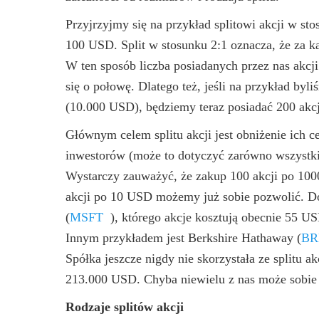
Przyjrzyjmy się na przykład splitowi akcji w st
100 USD. Split w stosunku 2:1 oznacza, że za k
W ten sposób liczba posiadanych przez nas akcji
się o połowę. Dlatego też, jeśli na przykład by
(10.000 USD), będziemy teraz posiadać 200 akc
Głównym celem splitu akcji jest obniżenie ich ce
inwestorów (może to dotyczyć zarówno wszystkich 
Wystarczy zauważyć, że zakup 100 akcji po 10
akcji po 10 USD możemy już sobie pozwolić. 
(
MSFT
)
, którego akcje kosztują obecnie 55 US
Innym przykładem jest Berkshire Hathaway
(
BR
Spółka jeszcze nigdy nie skorzystała ze splitu a
213.000 USD. Chyba niewielu z nas może sobie 
Rodzaje splitów akcji