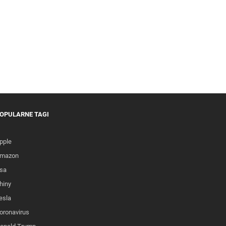
OPULARNE TAGI
pple
mazon
sa
hiny
esla
oronavirus