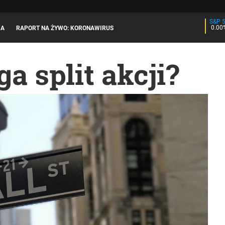
S&P 
0.00
JA
RAPORT NA ŻYWO: KORONAWIRUS
a split akcji?