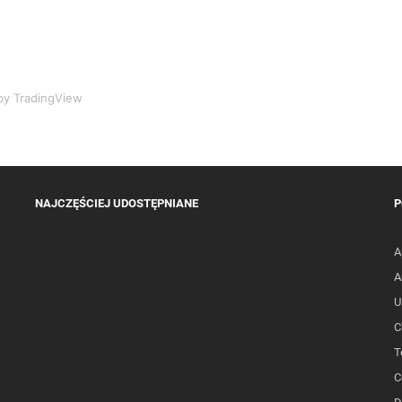
y TradingView
NAJCZĘŚCIEJ UDOSTĘPNIANE
P
A
A
U
C
T
C