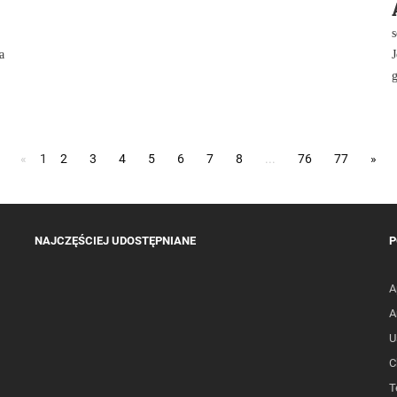
a
J
g
«
1
2
3
4
5
6
7
8
...
76
77
»
NAJCZĘŚCIEJ UDOSTĘPNIANE
P
A
A
U
C
T