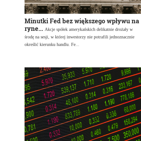
Minutki Fed bez większego wpływu na
ryne...
Akcje spółek amerykańskich delikatnie drożały w
środę na sesji, w której inwestorzy nie potrafili jednoznacznie
określić kierunku handlu. Fe...