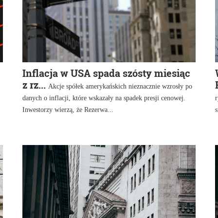
Inflacja w USA spada szósty miesiąc
z rz...
Akcje spółek amerykańskich nieznacznie wzrosły po
danych o inflacji, które wskazały na spadek presji cenowej.
r
Inwestorzy wierzą, że Rezerwa...
s