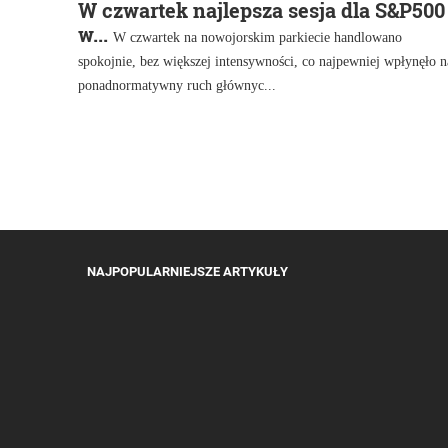
W czwartek najlepsza sesja dla S&P500
w...
W czwartek na nowojorskim parkiecie handlowano
spokojnie, bez większej intensywności, co najpewniej wpłynęło n
ponadnormatywny ruch głównyc...
NAJPOPULARNIEJSZE ARTYKUŁY