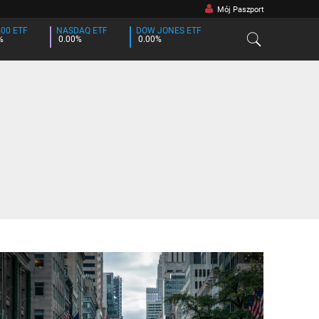
Mój Paszport
500 ETF
NASDAQ ETF
DOW JONES ETF
%
0.00%
0.00%