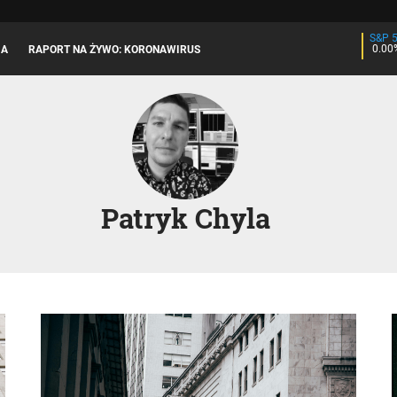
S&P 
0.00
JA
RAPORT NA ŻYWO: KORONAWIRUS
Patryk Chyla