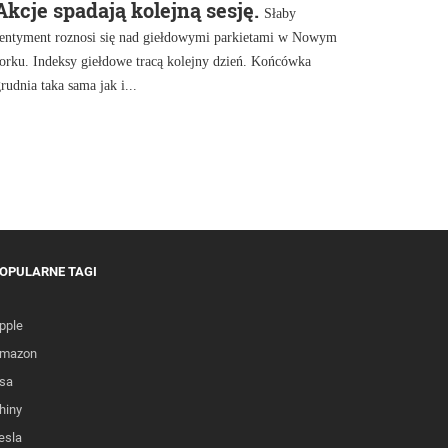
Akcje spadają kolejną sesję.
Słaby
sentyment roznosi się nad giełdowymi parkietami w Nowym
orku. Indeksy giełdowe tracą kolejny dzień. Końcówka
rudnia taka sama jak i...
OPULARNE TAGI
pple
mazon
sa
hiny
esla