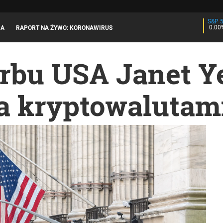
S&P 
0.00
JA
RAPORT NA ŻYWO: KORONAWIRUS
arbu USA Janet Y
a kryptowalutam