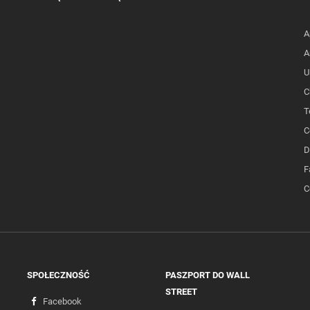
A
A
U
C
T
C
D
F
C
SPOŁECZNOŚĆ
PASZPORT DO WALL
STREET
Facebook