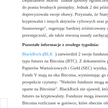
Departament Skarbu "zbadał sposoby ograniczeni
do prania brudnych pieniędzy. Jednak 2 dni póź
doprecyzowała swoje obawy. Przyznała, że ​​Sta
kryptowalut i innych aktywów cyfrowych oraz p
finansowego", sugerując bardziej zróżnicowany o
przestępczość, ale także stworzą zasady zachęca
Pozostałe informacje z zeszłego tygodnia:
BlackRock
(
BLK
)
zatwierdził 2 swoje fundusz
typu futures na Bitcoina (BTC). Z dokumentów 
Papierów Wartościowych i Giełd (SEC) wynika,
Funds V mają na oku Bitcoina, wymieniając go 
prospekcie czytamy: "Niektóre fundusze mogą a
oparte na Bitcoinie". BlackRock nie ujawnił, któ
futures na kryptowaluty. Fundusze mogą inwesto
Bitcoina rozliczane w gotówce, które obecnie o