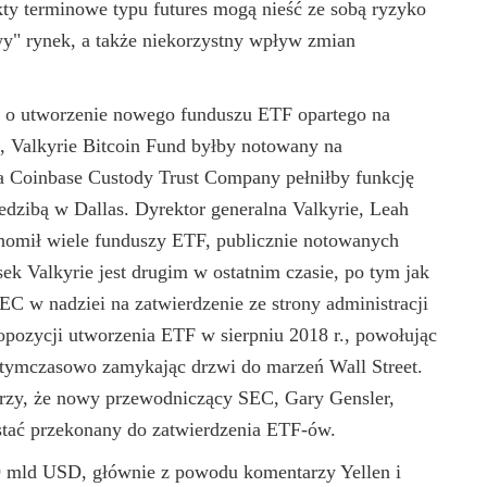
akty terminowe typu futures mogą nieść ze sobą ryzyko
y" rynek, a także niekorzystny wpływ zmian
ek o utworzenie nowego funduszu ETF opartego na
C, Valkyrie Bitcoin Fund byłby notowany na
 a Coinbase Custody Trust Company pełniłby funkcję
iedzibą w Dallas. Dyrektor generalna Valkyrie, Leah
chomił wiele funduszy ETF, publicznie notowanych
ek Valkyrie jest drugim w ostatnim czasie, po tym jak
 w nadziei na zatwierdzenie ze strony administracji
opozycji utworzenia ETF w sierpniu 2018 r., powołując
, tymczasowo zamykając drzwi do marzeń Wall Street.
erzy, że nowy przewodniczący SEC, Gary Gensler,
ostać przekonany do zatwierdzenia ETF-ów.
9 mld USD, głównie z powodu komentarzy Yellen i