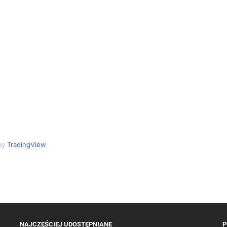
by
TradingView
NAJCZĘŚCIEJ UDOSTĘPNIANE
P