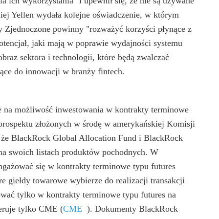
a ich wykorzystania" i upewnił się, że nie są używane
niej Yellen wydała kolejne oświadczenie, w którym
ny Zjednoczone powinny "rozważyć korzyści płynące z
otencjał, jaki mają w poprawie wydajności systemu
braz sektora i technologii, które będą zwalczać
jące do innowacji w branży fintech.
e na możliwość inwestowania w kontrakty terminowe
prospektu złożonych w środę w amerykańskiej Komisji
 że BlackRock Global Allocation Fund i BlackRock
na swoich listach produktów pochodnych. W
ngażować się w kontrakty terminowe typu futures
re giełdy towarowe wybierze do realizacji transakcji
wać tylko w kontrakty terminowe typu futures na
feruje tylko CME
(
CME
)
. Dokumenty BlackRock