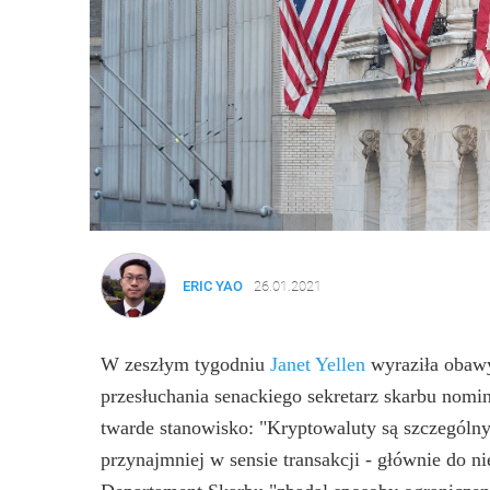
ERIC YAO
26.01.2021
W zeszłym tygodniu
Janet Yellen
wyraziła obawy
przesłuchania senackiego sekretarz skarbu nomi
twarde stanowisko: "Kryptowaluty są szczególn
przynajmniej w sensie transakcji - głównie do ni