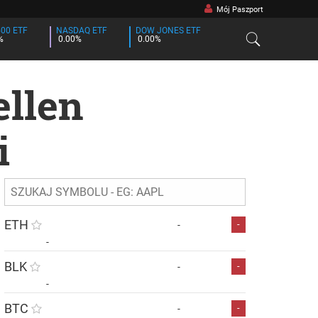
Mój Paszport
500 ETF
NASDAQ ETF
DOW JONES ETF
%
0.00%
0.00%
ellen
i
ETH
-
-
-
BLK
-
-
-
BTC
-
-