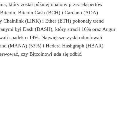
a, który został później obalony przez ekspertów
, Bitcoin, Bitcoin Cash (BCH) i Cardano (ADA)
 Chainlink (LINK) i Ether (ETH) pokonały trend
ranymi był Dash (DASH), który stracił 16% oraz Augur
ali spadek o 14%. Największe zyski odnotowali
raland (MANA) (53%) i Hedera Hashgraph (HBAR)
erwować, czy Bitcoinowi uda się odbić.