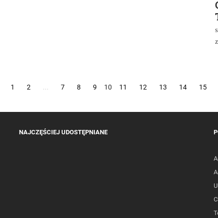
z
1
2
...
7
8
9
10
11
12
13
14
15
NAJCZĘŚCIEJ UDOSTĘPNIANE
P
A
A
U
C
T