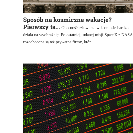
Sposób na kosmiczne wakacje?
Pierwszy ta...
Obecność człowieka w kosmosie bardzo
działa na wyobraźnię. Po ostatniej, udanej misji SpaceX z NASA
rozochocone są też prywatne firmy, któr...