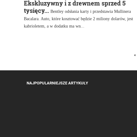
Ekskluzywny i z drewnem sprzed 5
tysięcy...
Bentley odsłania karty i przedstawia Mullinera
Bacalara. Auto, które kosztować będzie 2 miliony dolarów, jest
kabrioletem, a w dodatku ma wn...
«
NAJPOPULARNIEJSZE ARTYKUŁY