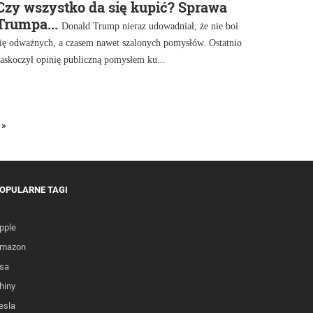
Czy wszystko da się kupić? Sprawa
Trumpa...
Donald Trump nieraz udowadniał, że nie boi
się odważnych, a czasem nawet szalonych pomysłów. Ostatnio
askoczył opinię publiczną pomysłem ku...
»
OPULARNE TAGI
pple
mazon
sa
hiny
esla