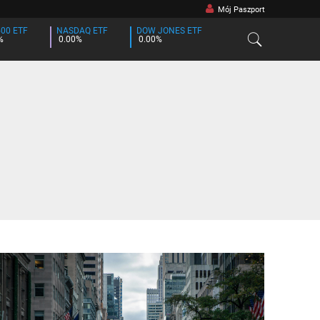
Mój Paszport
500 ETF
NASDAQ ETF
DOW JONES ETF
%
0.00%
0.00%