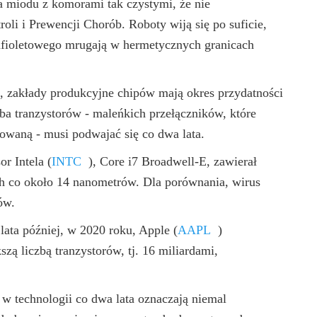
ra miodu z komorami tak czystymi, że nie
oli i Prewencji Chorób. Roboty wiją się po suficie,
rafioletowego mrugają w hermetycznych granicach
, zakłady produkcyjne chipów mają okres przydatności
zba tranzystorów - maleńkich przełączników, które
kowaną - musi podwajać się co dwa lata.
or Intela
(
INTC
)
, Core i7 Broadwell-E, zawierał
ch co około 14 nanometrów. Dla porównania, wirus
ów.
lata później, w 2020 roku, Apple
(
AAPL
)
ą liczbą tranzystorów, tj. 16 miliardami,
 w technologii co dwa lata oznaczają niemal