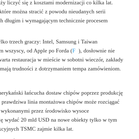
y liczyć się z kosztami modernizacji co kilka lat.
tóre można stracić z powodu nieudanych serii
h długim i wymagającym technicznie procesem
tylko trzech graczy: Intel, Samsung i Taiwan
em wszyscy, od Apple po Forda
(
F
)
, dosłownie nie
rta restauracja w mieście w sobotni wieczór, zakłady
 i mają trudności z dotrzymaniem tempa zamówieniom.
merykański łańcucha dostaw chipów poprzez produkcję
 że prawdziwa linia montażowa chipów może rozciągać
i wykonanymi przez środowisko wysoce
ię wydać 20 mld USD na nowe obiekty tylko w tym
cyjnych TSMC zajmie kilka lat.