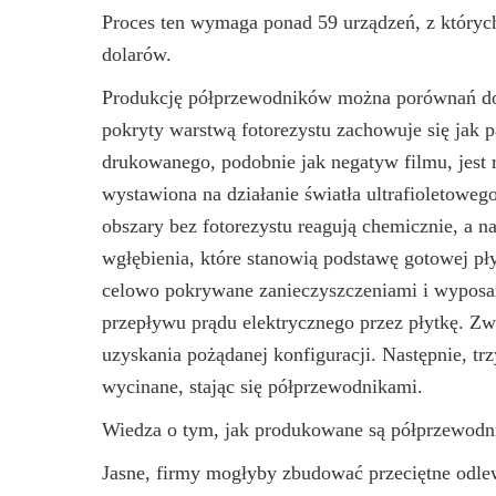
Proces ten wymaga ponad 59 urządzeń, z któryc
dolarów.
Produkcję półprzewodników można porównań do
pokryty warstwą fotorezystu zachowuje się jak 
drukowanego, podobnie jak negatyw filmu, jest 
wystawiona na działanie światła ultrafioletoweg
obszary bez fotorezystu reagują chemicznie, a n
wgłębienia, które stanowią podstawę gotowej pły
celowo pokrywane zanieczyszczeniami i wyposa
przepływu prądu elektrycznego przez płytkę. Zwy
uzyskania pożądanej konfiguracji. Następnie, trz
wycinane, stając się półprzewodnikami.
Wiedza o tym, jak produkowane są półprzewodnik
Jasne, firmy mogłyby zbudować przeciętne odle