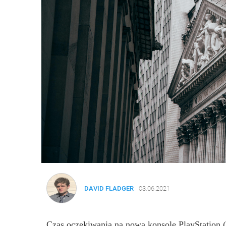
DAVID FLADGER
03.06.2021
Czas oczekiwania na nową konsolę PlayStation
(