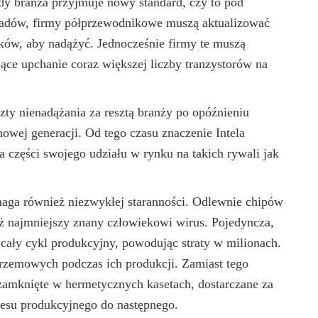
dy branża przyjmuje nowy standard, czy to pod
kładów, firmy półprzewodnikowe muszą aktualizować
ów, aby nadążyć. Jednocześnie firmy te muszą
ce upchanie coraz większej liczby tranzystorów na
zty nienadążania za resztą branży po opóźnieniu
wej generacji. Od tego czasu znaczenie Intela
 części swojego udziału w rynku na takich rywali jak
ga również niezwykłej staranności. Odlewnie chipów
 najmniejszy znany człowiekowi wirus. Pojedyncza,
cały cykl produkcyjny, powodując straty w milionach.
 krzemowych podczas ich produkcji. Zamiast tego
 zamknięte w hermetycznych kasetach, dostarczane za
cesu produkcyjnego do następnego.