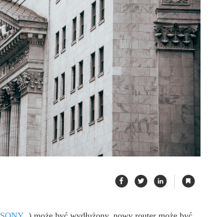
|
SONY
)
może być wydłużony, nowy router może być