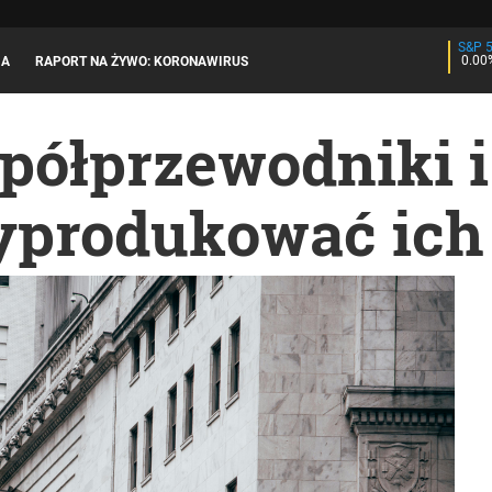
S&P 
0.00
JA
RAPORT NA ŻYWO: KORONAWIRUS
półprzewodniki i
wyprodukować ich