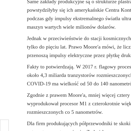
Same zakłady produkcyjne są o strukturze plast
powstydziłyby się ich amerykańskie Centra Kontr
podczas gdy impulsy ekstremalnego światła ult
maszyn wartych wiele milionów dolarów.
Jednak w przeciwieństwie do stacji kosmicznych
tylko do pięciu lat. Prawo Moore'a mówi, że lic
przenoszą impulsy elektryczne przez płytkę dru
Fakty to potwierdzają. W 2017 r. flagowy proces
około 4,3 miliarda tranzystorów rozmieszczony
COVID-19 ma wielkość od 50 do 140 nanometr
Zgodnie z prawem Moore'a, mniej więcej cztery 
wyprodukował procesor M1 z czterokrotnie większ
rozmieszczonych co 5 nanometrów.
Dla firm produkujących półprzewodniki te skoki