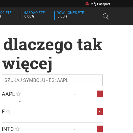
Mój Paszport
500 ETF
NASDAQ ETF
DOW JONES ETF
%
0.00%
0.00%
 dlaczego tak
 więcej
AAPL
-
-
-
F
-
-
-
INTC
-
-