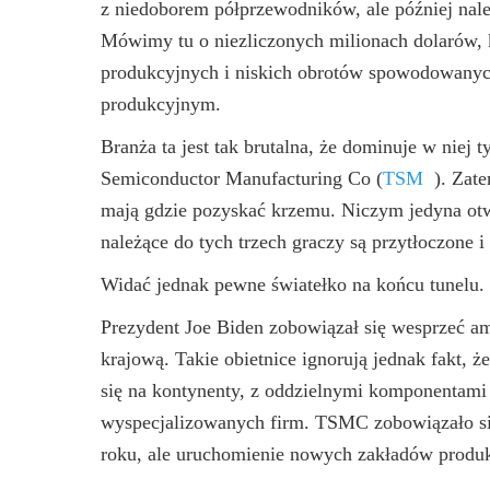
z niedoborem półprzewodników, ale później należ
Mówimy tu o niezliczonych milionach dolarów, k
produkcyjnych i niskich obrotów spowodowanyc
produkcyjnym.
Branża ta jest tak brutalna, że dominuje w niej 
Semiconductor Manufacturing Co
(
TSM
)
. Zat
mają gdzie pozyskać krzemu. Niczym jedyna otwa
należące do tych trzech graczy są przytłoczone
Widać jednak pewne światełko na końcu tunelu.
Prezydent Joe Biden zobowiązał się wesprzeć a
krajową. Takie obietnice ignorują jednak fakt,
się na kontynenty, z oddzielnymi komponentam
wyspecjalizowanych firm. TSMC zobowiązało s
roku, ale uruchomienie nowych zakładów produk