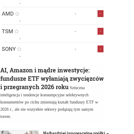
-
AMD
-
-
-
TSM
-
-
-
SONY
-
-
-
AI, Amazon i mądre inwestycje:
fundusze ETF wyłaniają zwycięzców
i przegranych 2026 roku
Sztuczna
inteligencja i tendencje konsumpcyjne selektywnych
konsumentów po cichu zmieniają kształt funduszy ETF w
2026 r., ale nie wszystkie sektory podążają tym samym
torem.
Najbardziej innowacyjne spółki –