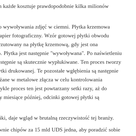
h każde kosztuje prawdopodobnie kilka milionów
 wywoływania zdjęć w ciemni. Płytka krzemowa
papier fotograficzny. Wzór gotowej płytki obwodu
rzutowany na płytkę krzemową, gdy jest ona
o. Płytka jest następnie "wywoływana". Po naświetleniu
astępnie są skutecznie wypłukiwane. Ten proces tworzy
tki drukowanej. Te pozostałe wgłębienia są następnie
żane w metalowe złącza w celu kontrolowania
kle proces ten jest powtarzany setki razy, aż do
y miesiące później, odcinki gotowej płytki są
i, daje wgląd w brutalną rzeczywistość tej branży.
wnie chipów za 15 mld UDS jedna, aby poradzić sobie