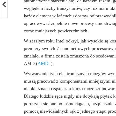
automatyczne starzenie się. Za każdym razem, g
względem liczby tranzystorów, czy rozmiaru u
każdy element w łańcuchu dostaw półprzewodnik
opracowywać zupełnie nowe procesy umożliwiają
coraz mniejszych powierzchniach.
W zeszłym roku Intel odkrył, jak wysokie są kos
premiery swoich 7-nanometrowych procesorów no
zmalało, a firma została zmuszona do scedowania
AMD
(
AMD
)
.
Wytwarzanie tych elektronicznych mózgów wyma
muszą pracować z komponentami mniejszymi niż
nieokiełznana cząsteczka kurzu może zrujnować 
Dlatego ludzkie ręce nigdy nie dotykają płytek
poruszają się one po taśmociągach, bezpiecznie
pomocą niewidzialnych rąk z jednego etapu pro